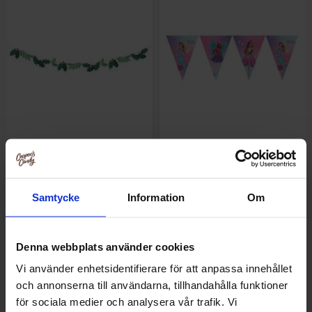
Girlang Mistel
Vimpelgirlang Barbie Fantasy
Samtycke
Information
Om
19.50 kr
44.50 kr
39 kr
89 kr
Køb
Køb
Denna webbplats använder cookies
Vi använder enhetsidentifierare för att anpassa innehållet
-50%
-50%
och annonserna till användarna, tillhandahålla funktioner
för sociala medier och analysera vår trafik. Vi