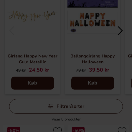
Girlang Happy New Year
Ballonggirlang Happy
G
Guld Metallic
Halloween
24.50 kr
39.50 kr
49 kr
79 kr
Køb
Køb
Spring
Filtrer/sorter
filtre
over
Viser
8
produkter
-50%
-50%