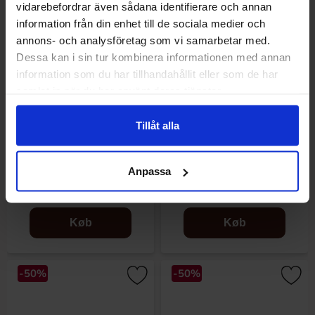
vidarebefordrar även sådana identifierare och annan
information från din enhet till de sociala medier och
annons- och analysföretag som vi samarbetar med.
Dessa kan i sin tur kombinera informationen med annan
information som du har tillhandahållit eller som de har
samlat in när du har använt deras tjänster.
Tillåt alla
Girlang Happy New Year Guld
Girlang Svart Halloween
Metallic
Anpassa
24.50 kr
24.50 kr
49 kr
49 kr
Køb
Køb
-50%
-50%