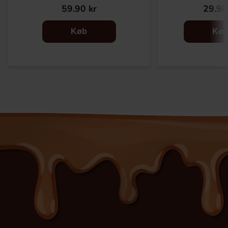
59.90 kr
29.90
Køb
Kø