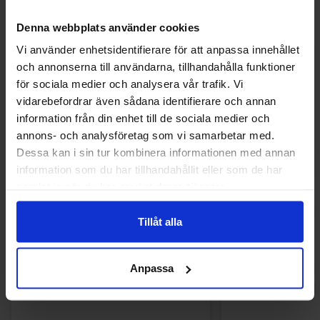
Denna webbplats använder cookies
Vi använder enhetsidentifierare för att anpassa innehållet
och annonserna till användarna, tillhandahålla funktioner
för sociala medier och analysera vår trafik. Vi
vidarebefordrar även sådana identifierare och annan
information från din enhet till de sociala medier och
annons- och analysföretag som vi samarbetar med.
Dessa kan i sin tur kombinera informationen med annan
information som du har tillhandahållit eller som de har
samlat in när du har använt deras tjänster.
Tuggummikulor Mini 2.5kg
Bubs Dizzy Sk
Tillåt alla
199.90 kr
239.90
Anpassa
Køb
Kø