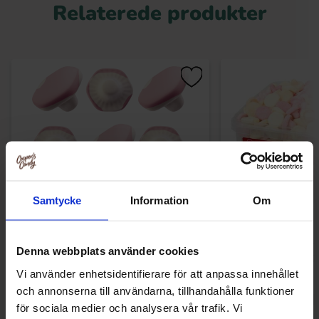
Relaterede produkter
Samtycke
Information
Om
Malaco Skumkantareller 938g
Red Band Sour
Denna webbplats använder cookies
680g(BF:202
Vi använder enhetsidentifierare för att anpassa innehållet
99.90 kr
169.90
och annonserna till användarna, tillhandahålla funktioner
för sociala medier och analysera vår trafik. Vi
Køb
Kø