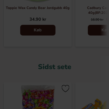
Toppie Wax Candy Bear Jordgubb 40g
Cadbury Car
40g(BF:202
34.90 kr
6
16.90 kr
Køb
Kø
Sidst sete