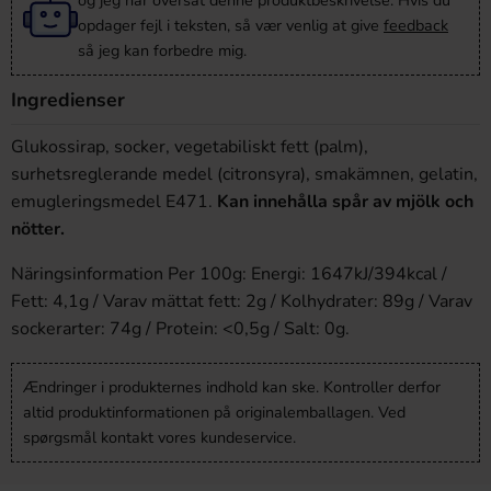
og jeg har oversat denne produktbeskrivelse. Hvis du
opdager fejl i teksten, så vær venlig at give
feedback
så jeg kan forbedre mig.
Ingredienser
Glukossirap, socker, vegetabiliskt fett (palm),
surhetsreglerande medel (citronsyra), smakämnen, gelatin,
emugleringsmedel E471.
Kan innehålla spår av mjölk och
nötter.
Näringsinformation Per 100g: Energi: 1647kJ/394kcal /
Fett: 4,1g / Varav mättat fett: 2g / Kolhydrater: 89g / Varav
sockerarter: 74g / Protein: <0,5g / Salt: 0g.
Ændringer i produkternes indhold kan ske. Kontroller derfor
altid produktinformationen på originalemballagen. Ved
spørgsmål kontakt vores kundeservice.