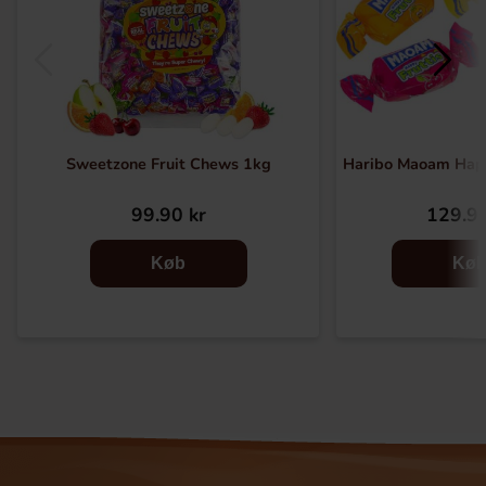
Sweetzone Fruit Chews 1kg
Haribo Maoam Happ
99.90 kr
129.90
Køb
Kø