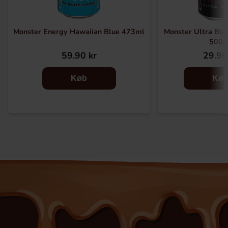
Monster Energy Hawaiian Blue 473ml
Monster Ultra Bla
500m
59.90 kr
29.90
Køb
Kø