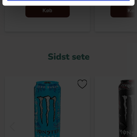
Køb
Kø
Sidst sete