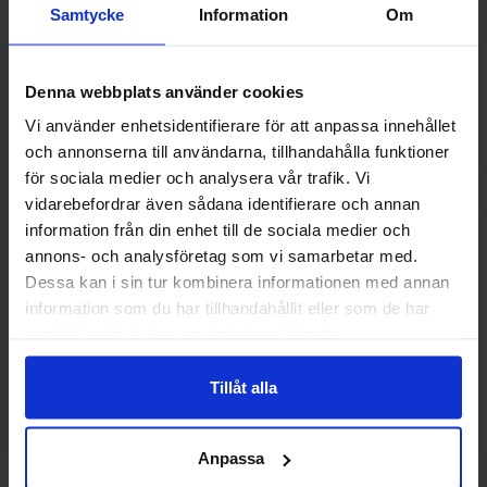
Samtycke
Information
Om
Andre kunne lide
Denna webbplats använder cookies
Vi använder enhetsidentifierare för att anpassa innehållet
och annonserna till användarna, tillhandahålla funktioner
för sociala medier och analysera vår trafik. Vi
vidarebefordrar även sådana identifierare och annan
information från din enhet till de sociala medier och
annons- och analysföretag som vi samarbetar med.
Dessa kan i sin tur kombinera informationen med annan
information som du har tillhandahållit eller som de har
samlat in när du har använt deras tjänster.
Tillåt alla
Polly Lakrits 100g
Zed Mammouth Ja
Anpassa
24.90 kr
14.90