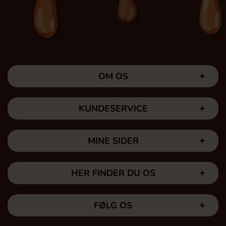
OM OS
KUNDESERVICE
MINE SIDER
HER FINDER DU OS
FØLG OS