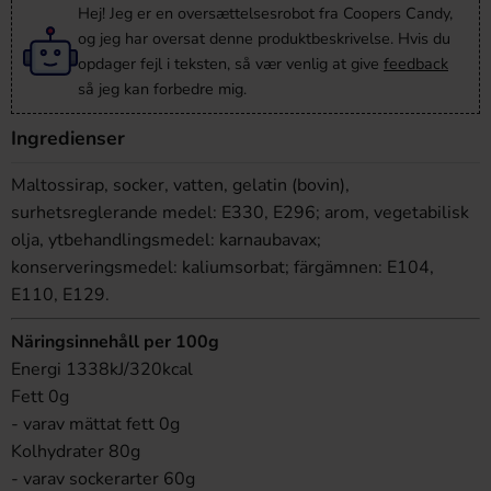
Hej! Jeg er en oversættelsesrobot fra Coopers Candy,
og jeg har oversat denne produktbeskrivelse. Hvis du
opdager fejl i teksten, så vær venlig at give
feedback
så jeg kan forbedre mig.
Ingredienser
Maltossirap, socker, vatten, gelatin (bovin),
surhetsreglerande medel: E330, E296; arom, vegetabilisk
olja, ytbehandlingsmedel: karnaubavax;
konserveringsmedel: kaliumsorbat; färgämnen: E104,
E110, E129.
Näringsinnehåll per 100g
Energi 1338kJ/320kcal
Fett 0g
- varav mättat fett 0g
Kolhydrater 80g
- varav sockerarter 60g