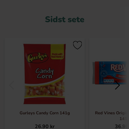
Sidst sete
Gurleys Candy Corn 141g
Red Vines Origin
141
26.90 kr
36.90