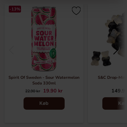
-13%
Spirit Of Sweden - Sour Watermelon
S&C Drop-Mint
Soda 330ml
19.90 kr
149.90
22.90 kr
Køb
Kø