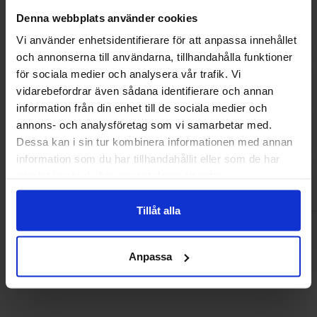
Denna webbplats använder cookies
Vi använder enhetsidentifierare för att anpassa innehållet
och annonserna till användarna, tillhandahålla funktioner
för sociala medier och analysera vår trafik. Vi
vidarebefordrar även sådana identifierare och annan
Zed Gummy Nachos & Dips 51g
Mega Gummies Dr
information från din enhet till de sociala medier och
120
annons- och analysföretag som vi samarbetar med.
23.90 kr
32.90
Dessa kan i sin tur kombinera informationen med annan
information som du har tillhandahållit eller som de har
Køb
Kø
samlat in när du har använt deras tjänster.
Tillåt alla
Anpassa
Andre kunne lide