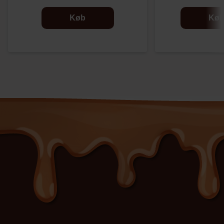
Køb
Kø