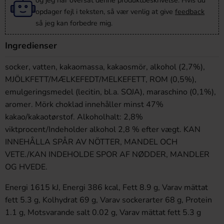
og jeg har oversat denne produktbeskrivelse. Hvis du
opdager fejl i teksten, så vær venlig at give
feedback
så jeg kan forbedre mig.
Ingredienser
socker, vatten, kakaomassa, kakaosmör, alkohol (2,7%),
MJÖLKFETT/MÆLKEFEDT/MELKEFETT, ROM (0,5%),
emulgeringsmedel (lecitin, bl.a. SOJA), maraschino (0,1%),
aromer. Mörk choklad innehåller minst 47%
kakao/kakaotørstof. Alkoholhalt: 2,8%
viktprocent/Indeholder alkohol 2,8 % efter vægt. KAN
INNEHÅLLA SPÅR AV NÖTTER, MANDEL OCH
VETE./KAN INDEHOLDE SPOR AF NØDDER, MANDLER
OG HVEDE.
Energi 1615 kJ, Energi 386 kcal, Fett 8.9 g, Varav mättat
fett 5.3 g, Kolhydrat 69 g, Varav sockerarter 68 g, Protein
1.1 g, Motsvarande salt 0.02 g, Varav mättat fett 5.3 g