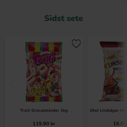
Sidst sete
Trolli Draculatänder 1kg
Oho! Linsbågar Ma
119.90 kr
16.90