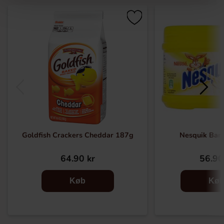
Goldfish Crackers Cheddar 187g
Nesquik Ban
64.90 kr
56.90
Køb
Kø