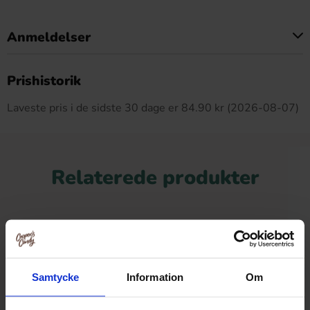
Anmeldelser
Dette produkt har ingen anmeldelser
Prishistorik
Laveste pris i de sidste 30 dage er 84.90 kr (2026-08-07)
Relaterede produkter
-26%
Samtycke
Information
Om