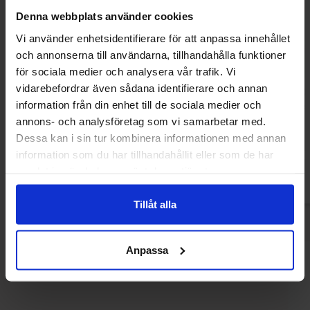
Denna webbplats använder cookies
Vi använder enhetsidentifierare för att anpassa innehållet
och annonserna till användarna, tillhandahålla funktioner
för sociala medier och analysera vår trafik. Vi
vidarebefordrar även sådana identifierare och annan
Reeses Crispy Crunchy King Size 87g
Terrys Chocolate O
information från din enhet till de sociala medier och
Chokolade
annons- och analysföretag som vi samarbetar med.
34.90 kr
22
30.90 kr
Dessa kan i sin tur kombinera informationen med annan
information som du har tillhandahållit eller som de har
Køb
Kø
samlat in när du har använt deras tjänster.
Tillåt alla
Anpassa
Andre kunne lide