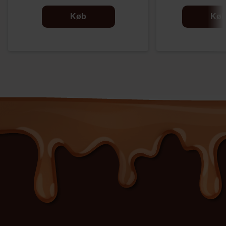
Køb
Kø