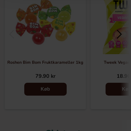
Roshen Bim Bom Fruktkarameller 1kg
Tweek Vegan
79.90 kr
18.90
Køb
Kø