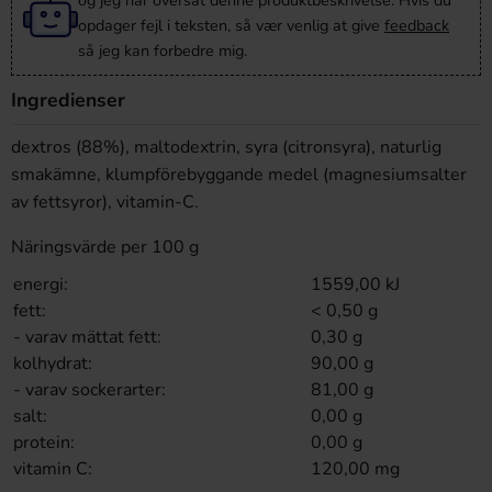
og jeg har oversat denne produktbeskrivelse. Hvis du
opdager fejl i teksten, så vær venlig at give
feedback
så jeg kan forbedre mig.
Ingredienser
dextros (88%), maltodextrin, syra (citronsyra), naturlig
smakämne, klumpförebyggande medel (magnesiumsalter
av fettsyror), vitamin-C.
Näringsvärde per 100 g
energi:
1559,00 kJ
fett:
< 0,50 g
- varav mättat fett:
0,30 g
kolhydrat:
90,00 g
- varav sockerarter:
81,00 g
salt:
0,00 g
protein:
0,00 g
vitamin C:
120,00 mg