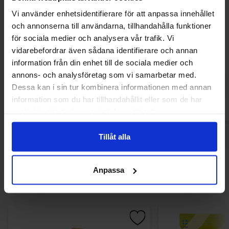
Vi använder enhetsidentifierare för att anpassa innehållet
och annonserna till användarna, tillhandahålla funktioner
för sociala medier och analysera vår trafik. Vi
Jelly Belly Beans 50 Smaker 1kg
Dots Holiday Festi
vidarebefordrar även sådana identifierare och annan
329.90 kr
14
information från din enhet till de sociala medier och
34.90 kr
annons- och analysföretag som vi samarbetar med.
Køb
Kø
Dessa kan i sin tur kombinera informationen med annan
information som du har tillhandahållit eller som de har
samlat in när du har använt deras tjänster.
Tillåt alla
Andre kunne lide
Anpassa