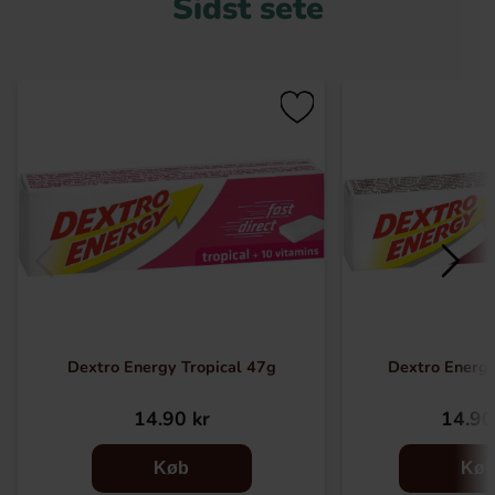
Sidst sete
Dextro Energy Tropical 47g
Dextro Energy
14.90 kr
14.90
Køb
Kø