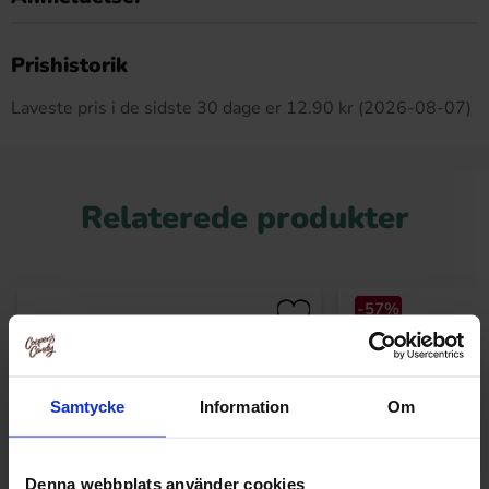
Dette produkt har ingen anmeldelser
Prishistorik
Laveste pris i de sidste 30 dage er 12.90 kr (2026-08-07)
Relaterede produkter
-57%
Samtycke
Information
Om
Denna webbplats använder cookies