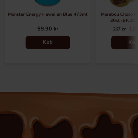
Monster Energy Hawaiian Blue 473ml
Marabou Choco M
30st (BF:20
59.90 kr
129
267 kr
Køb
Kø