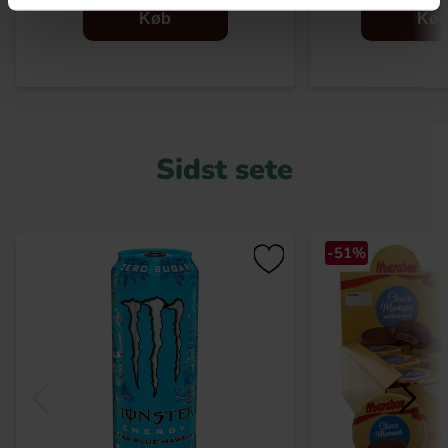
Køb
Kø
Sidst sete
-51%