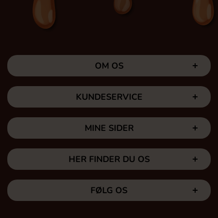
OM OS
KUNDESERVICE
MINE SIDER
HER FINDER DU OS
FØLG OS