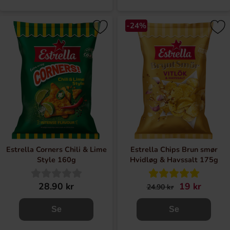
-24%
Estrella Corners Chili & Lime
Estrella Chips Brun smør
Style 160g
Hvidløg & Havssalt 175g
28.90 kr
19 kr
24.90 kr
Se
Se