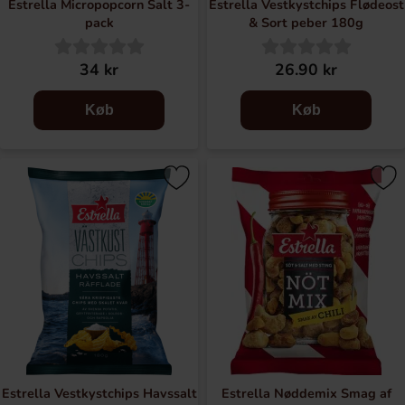
Estrella Micropopcorn Salt 3-
Estrella Vestkystchips Flødeost
pack
& Sort peber 180g
34 kr
26.90 kr
Køb
Køb
Estrella Vestkystchips Havssalt
Estrella Nøddemix Smag af