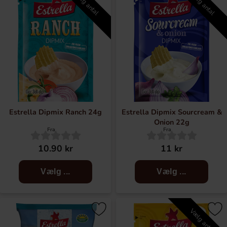
Vælg antal
Vælg antal
med hver dag at stille sig selv spørgsmålet: Er der noget
lækrere?
Her finder du alle favoritter fra Estrella, fra stjerner og
ostebuer til chips og linsechips. Her finder du også alle
Estrellas
Vestkystchips
samt masser af dipmixer. Lad
festen begynde!
Estrella Dipmix Ranch 24g
Estrella Dipmix Sourcream &
Onion 22g
Fra
Fra
10.90 kr
11 kr
Vælg ...
Vælg ...
Vælg antal