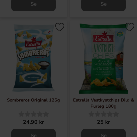
Se
Se
Sombreros Original 125g
Estrella Vestkystchips Dild &
Purløg 180g
24.90 kr
25 kr
Se
Se