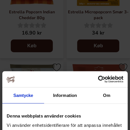
Estrella Popcorn Indian
Estrella Micropopcorn Smør 3-
Cheddar 80g
pack
16.90 kr
34 kr
Køb
Køb
Samtycke
Information
Om
Denna webbplats använder cookies
Vi använder enhetsidentifierare för att anpassa innehållet