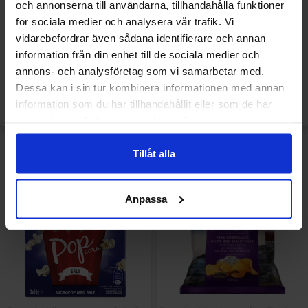
och annonserna till användarna, tillhandahålla funktioner
Estrella Vestkystchips Salt &
Estrella Nøddemix Mandel,
för sociala medier och analysera vår trafik. Vi
Eddike 180g
Honning & Salt 175g
vidarebefordrar även sådana identifierare och annan
information från din enhet till de sociala medier och
25 kr
28.90 kr
annons- och analysföretag som vi samarbetar med.
Dessa kan i sin tur kombinera informationen med annan
Køb
Køb
information som du har tillhandahållit eller som de har
samlat in när du har använt deras tjänster.
Tillåt alla
Anpassa