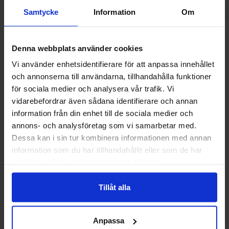
Samtycke
Information
Om
Andre kunne lide
Denna webbplats använder cookies
Vi använder enhetsidentifierare för att anpassa innehållet
och annonserna till användarna, tillhandahålla funktioner
Ny!
för sociala medier och analysera vår trafik. Vi
vidarebefordrar även sådana identifierare och annan
information från din enhet till de sociala medier och
annons- och analysföretag som vi samarbetar med.
Dessa kan i sin tur kombinera informationen med annan
information som du har tillhandahållit eller som de har
samlat in när du har använt deras tjänster.
Tillåt alla
Monster Energy Juice Voodoo Grape
Monster Energy Vik
473ml
Anpassa