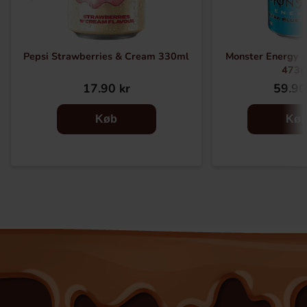
Pepsi Strawberries & Cream 330ml
Monster Energy H
473m
17.90 kr
59.90
Køb
Kø