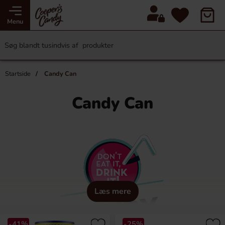
Menu
Startside
Candy Can
Candy Can
Læs mere
-41%
-25%