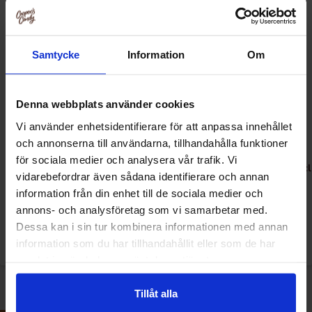
Samtycke
Information
Om
Denna webbplats använder cookies
Vi använder enhetsidentifierare för att anpassa innehållet
och annonserna till användarna, tillhandahålla funktioner
Candy Can Soda Sour Apple
Candy Can Soda Rick & Morty
för sociala medier och analysera vår trafik. Vi
33cl
Green Mix #6 - Sour Apple 33cl
vidarebefordrar även sådana identifierare och annan
information från din enhet till de sociala medier och
19.90 kr
16.90 kr
annons- och analysföretag som vi samarbetar med.
Dessa kan i sin tur kombinera informationen med annan
Se
Se
information som du har tillhandahållit eller som de har
samlat in när du har använt deras tjänster.
Tillåt alla