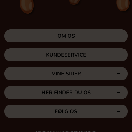
OM OS
KUNDESERVICE
MINE SIDER
HER FINDER DU OS
FØLG OS