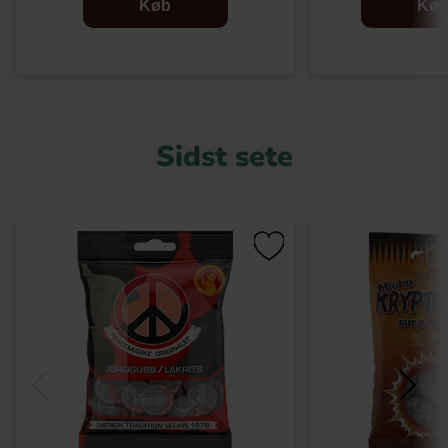
Køb
Kø
Sidst sete