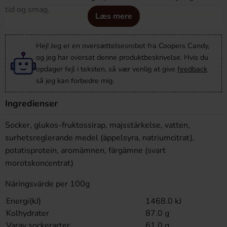
tid og smag.
Læs mere
Hej! Jeg er en oversættelsesrobot fra Coopers Candy,
og jeg har oversat denne produktbeskrivelse. Hvis du
opdager fejl i teksten, så vær venlig at give
feedback
så jeg kan forbedre mig.
Ingredienser
Socker, glukos-fruktossirap, majsstärkelse, vatten,
surhetsreglerande medel (äppelsyra, natriumcitrat),
potatisprotein, aromämnen, färgämne (svart
morotskoncentrat)
Näringsvärde per 100g
Energi(kJ)
1468.0 kJ
Kolhydrater
87.0 g
Varav sockerarter
61.0 g