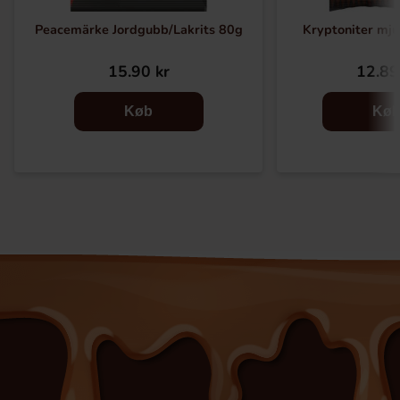
Peacemärke Jordgubb/Lakrits 80g
Kryptoniter mju
15.90 kr
12.89
Køb
Kø