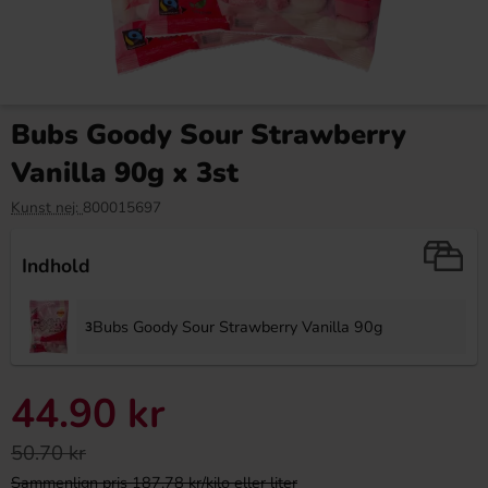
Bubs Goody Sour Strawberry
Vanilla 90g x 3st
Kunst nej:
800015697
Indhold
Bubs Goody Sour Strawberry Vanilla 90g
3
44.90 kr
50.70 kr
Sammenlign pris 187.78 kr/kilo eller liter