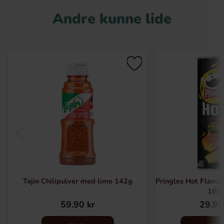
Andre kunne lide
Tajin Chilipulver med lime 142g
Pringles Hot Flamin
160
59.90 kr
29.90