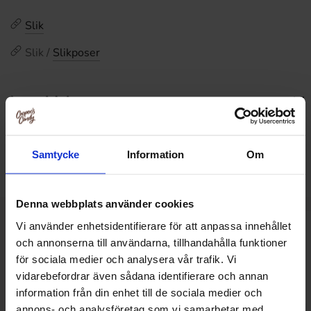
Slik
Slik /
Slikposer
Anmeldelser
Dette produkt har ingen anmeldelser
Prishistorik
Samtycke
Information
Om
Laveste pris i de sidste 30 dage er 44.90 kr (2026-08-09)
Denna webbplats använder cookies
Vi använder enhetsidentifierare för att anpassa innehållet
Relaterede produkter
och annonserna till användarna, tillhandahålla funktioner
för sociala medier och analysera vår trafik. Vi
vidarebefordrar även sådana identifierare och annan
information från din enhet till de sociala medier och
annons- och analysföretag som vi samarbetar med.