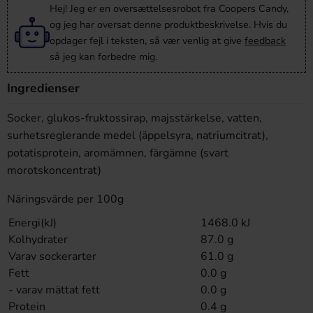
Hej! Jeg er en oversættelsesrobot fra Coopers Candy,
og jeg har oversat denne produktbeskrivelse. Hvis du
opdager fejl i teksten, så vær venlig at give
feedback
så jeg kan forbedre mig.
Ingredienser
Socker, glukos-fruktossirap, majsstärkelse, vatten,
surhetsreglerande medel (äppelsyra, natriumcitrat),
potatisprotein, aromämnen, färgämne (svart
morotskoncentrat)
Näringsvärde per 100g
Energi(kJ)
1468.0 kJ
Kolhydrater
87.0 g
Varav sockerarter
61.0 g
Fett
0.0 g
- varav mättat fett
0.0 g
Protein
0.4 g