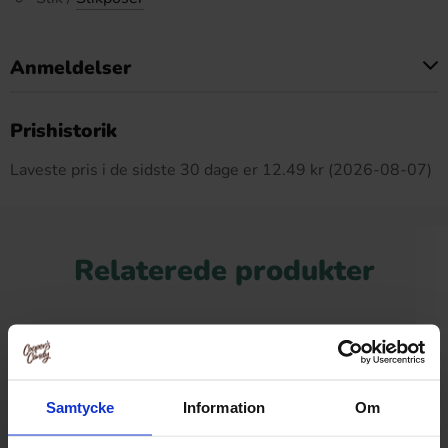
Anmeldelser
Dette produkt har ingen anmeldelser
Prishistorik
Laveste pris i de sidste 30 dage er 12.49 kr (2026-08-07)
Relaterede produkter
-28%
Samtycke
Information
Om