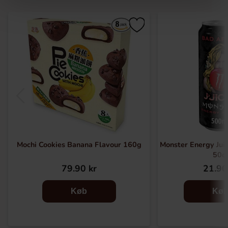
Mochi Cookies Banana Flavour 160g
Monster Energy Jui
50cl
79.90 kr
21.90
Køb
Kø