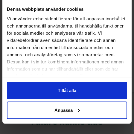
Denna webbplats använder cookies
Vi använder enhetsidentifierare för att anpassa innehållet
och annonserna till användarna, tillhandahålla funktioner
för sociala medier och analysera vår trafik. Vi
vidarebefordrar även sådana identifierare och annan
Pedro Peach Rings 80g
Shades By Niko Trop
information från din enhet till de sociala medier och
annons- och analysföretag som vi samarbetar med.
7.90 kr
29.90
10.90 kr
Dessa kan i sin tur kombinera informationen med annan
information som du har tillhandahållit eller som de har
Køb
Kø
samlat in när du har använt deras tjänster.
Tillåt alla
Anpassa
Andre kunne lide