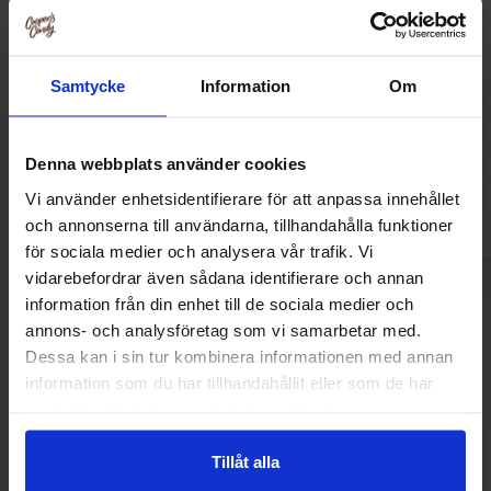
Ramlösa Kirsebær 33cl
Ronny & Ragge But
Samtycke
Information
Om
Kaviar & Knäck
10.90 kr
28.90
Denna webbplats använder cookies
Køb
Kø
Vi använder enhetsidentifierare för att anpassa innehållet
och annonserna till användarna, tillhandahålla funktioner
för sociala medier och analysera vår trafik. Vi
vidarebefordrar även sådana identifierare och annan
information från din enhet till de sociala medier och
annons- och analysföretag som vi samarbetar med.
Sidst sete
Dessa kan i sin tur kombinera informationen med annan
information som du har tillhandahållit eller som de har
samlat in när du har använt deras tjänster.
Tillåt alla