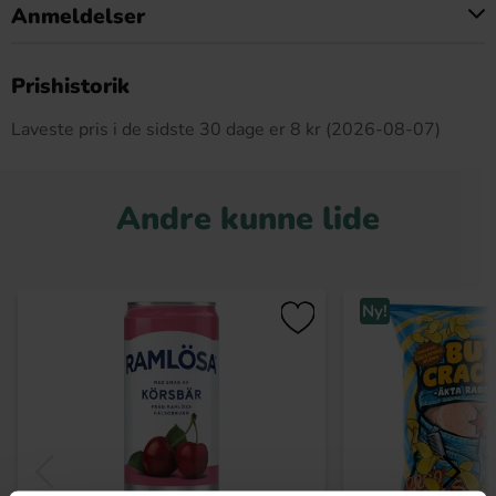
Anmeldelser
Dette produkt har ingen anmeldelser
Prishistorik
Laveste pris i de sidste 30 dage er 8 kr (2026-08-07)
Andre kunne lide
Ny!