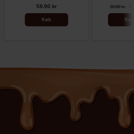
59.90 kr
22
30.90 kr
Køb
Kø