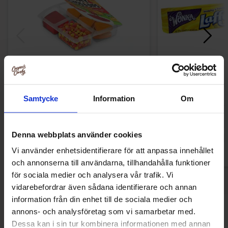
Zed Gummy Nachos & Dips 51g
Laffy Taffy Ban
Samtycke
Information
Om
23.90 kr
22.90
Køb
Kø
Denna webbplats använder cookies
Vi använder enhetsidentifierare för att anpassa innehållet
och annonserna till användarna, tillhandahålla funktioner
för sociala medier och analysera vår trafik. Vi
vidarebefordrar även sådana identifierare och annan
information från din enhet till de sociala medier och
annons- och analysföretag som vi samarbetar med.
Andre kunne lide
Dessa kan i sin tur kombinera informationen med annan