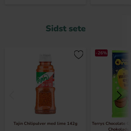
Sidst sete
-26%
Tajin Chilipulver med lime 142g
Terrys Chocolate O
Chokolade