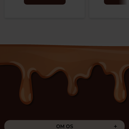
OM OS