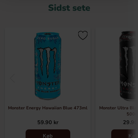
Sidst sete
Monster Energy Hawaiian Blue 473ml
Monster Ultra Bla
500m
59.90 kr
29.90
Køb
Kø