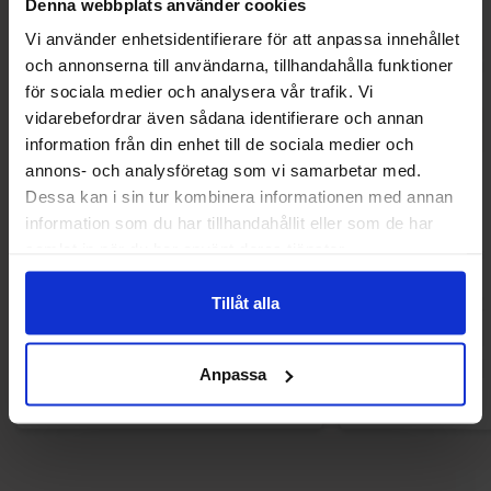
Denna webbplats använder cookies
Vi använder enhetsidentifierare för att anpassa innehållet
och annonserna till användarna, tillhandahålla funktioner
för sociala medier och analysera vår trafik. Vi
vidarebefordrar även sådana identifierare och annan
information från din enhet till de sociala medier och
annons- och analysföretag som vi samarbetar med.
Dessa kan i sin tur kombinera informationen med annan
information som du har tillhandahållit eller som de har
samlat in när du har använt deras tjänster.
Polly Lakrits 100g
M&Ms Honey Roast
24.90 kr
24.90
Tillåt alla
Køb
Kø
Anpassa