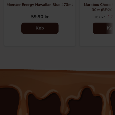
Monster Energy Hawaiian Blue 473ml
Marabou Choco M
30st (BF:20
59.90 kr
129
267 kr
Køb
Kø