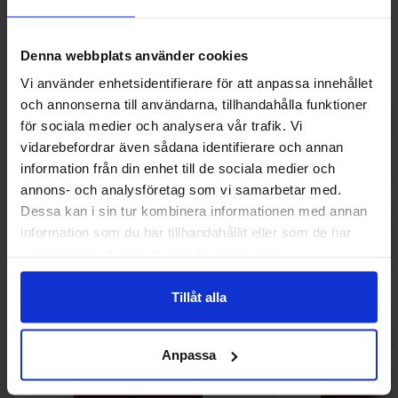
Andre kunne lide
Denna webbplats använder cookies
Vi använder enhetsidentifierare för att anpassa innehållet
-32%
-59%
och annonserna till användarna, tillhandahålla funktioner
för sociala medier och analysera vår trafik. Vi
vidarebefordrar även sådana identifierare och annan
information från din enhet till de sociala medier och
annons- och analysföretag som vi samarbetar med.
Dessa kan i sin tur kombinera informationen med annan
information som du har tillhandahållit eller som de har
samlat in när du har använt deras tjänster.
Tillåt alla
Tabby Chicken Wings Chocolate 50g
Cadbury Car
40g(BF:202
16.90 kr
6
24.90 kr
16.90 kr
Anpassa
Køb
Kø