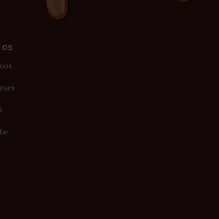
 os
ook
gram
k
be