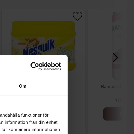
Nesquik Banana 300g
Ramlösa Kirseb
Om
56.90 kr
10.90 k
Køb
Køb
andahålla funktioner för
n information från din enhet
 tur kombinera informationen