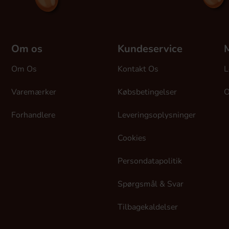
Om os
Kundeservice
M
Om Os
Kontakt Os
L
Varemærker
Købsbetingelser
O
Forhandlere
Leveringsoplysninger
Cookies
Persondatapolitik
Spørgsmål & Svar
Tilbagekaldelser