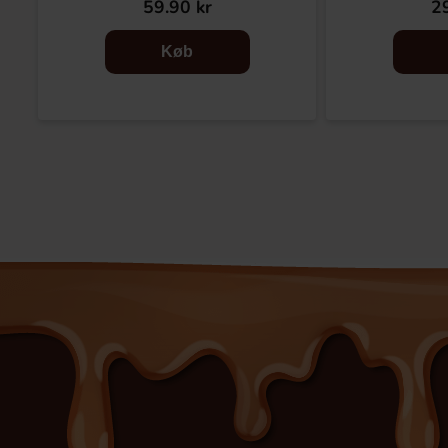
59.90 kr
29
Køb