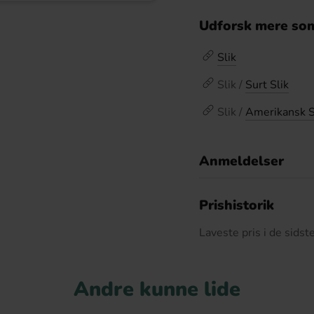
Udforsk mere som
Slik
Slik /
Surt Slik
Slik /
Amerikansk S
Anmeldelser
D
Prishistorik
Laveste pris i de sids
Andre kunne lide