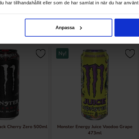
har tillhandahållit eller som de har samlat in när du har använt 
Sidst sete
Anpassa
Ny!
ack Cherry Zero 500ml
Monster Energy Juice Voodoo Grape
473ml