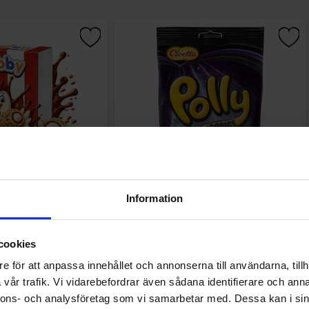
Wings Chocolate 50g
Polly Lakrits 100g
Information
16.90 kr
24.90 kr
r
cookies
Køb
Køb
e för att anpassa innehållet och annonserna till användarna, tillh
vår trafik. Vi vidarebefordrar även sådana identifierare och anna
nnons- och analysföretag som vi samarbetar med. Dessa kan i sin