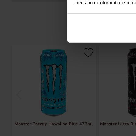
med annan information som du 
Monster Energy Hawaiian Blue 473ml
Monster Ultra Bl