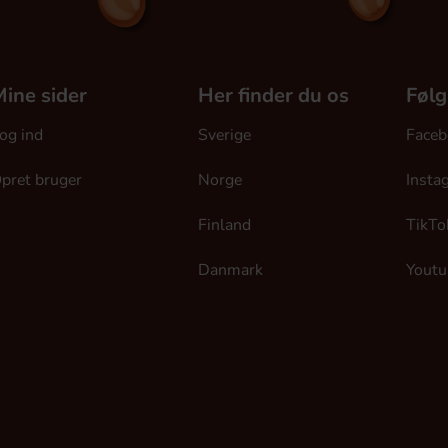
ine sider
Her finder du os
Følg
og ind
Sverige
Faceb
pret bruger
Norge
Insta
Finland
TikTo
Danmark
Youtu