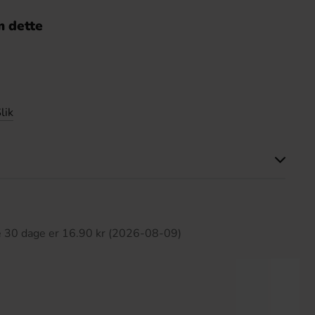
 dette
lik
ette produkt har ingen anmeldelser
te 30 dage er 16.90 kr (2026-08-09)