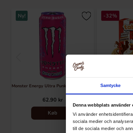
Ny!
-32%
Monster Energy Ultra Punk Punch 473ml
Tabby Chicken 
Samtycke
62.90 kr
24.90 k
Denna webbplats använder 
Køb
Vi använder enhetsidentifierar
sociala medier och analysera 
till de sociala medier och a