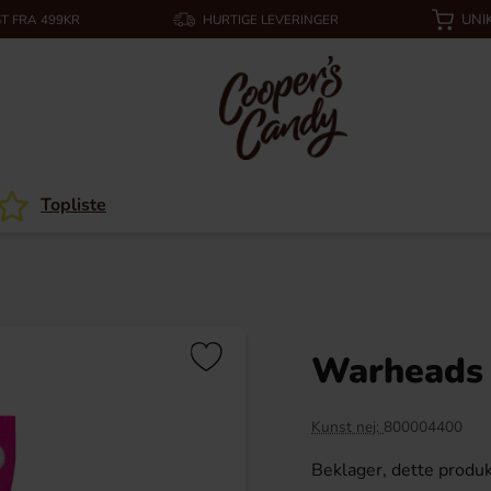
UNI
T FRA 499KR
HURTIGE LEVERINGER
Topliste
Warheads
Kunst nej:
800004400
Beklager, dette produk