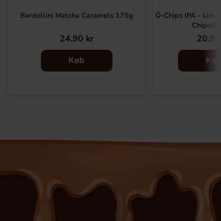
Bardollini Matcha Caramels 175g
Ö-Chips IPA - Lime,
Chipotle
24.90 kr
20.90
Køb
Kø