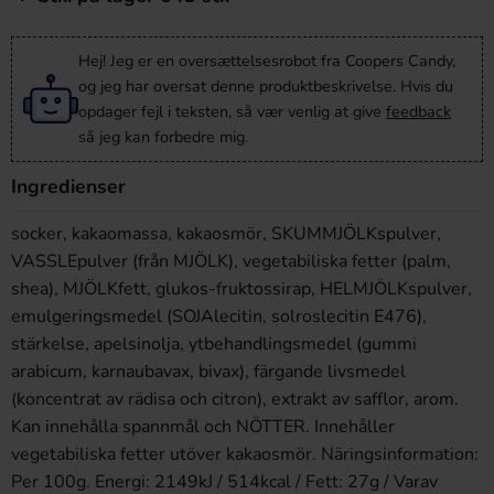
Hej! Jeg er en oversættelsesrobot fra Coopers Candy,
og jeg har oversat denne produktbeskrivelse. Hvis du
opdager fejl i teksten, så vær venlig at give
feedback
så jeg kan forbedre mig.
Ingredienser
socker, kakaomassa, kakaosmör, SKUMMJÖLKspulver,
VASSLEpulver (från MJÖLK), vegetabiliska fetter (palm,
shea), MJÖLKfett, glukos-fruktossirap, HELMJÖLKspulver,
emulgeringsmedel (SOJAlecitin, solroslecitin E476),
stärkelse, apelsinolja, ytbehandlingsmedel (gummi
arabicum, karnaubavax, bivax), färgande livsmedel
(koncentrat av rädisa och citron), extrakt av safflor, arom.
Kan innehålla spannmål och NÖTTER. Innehåller
vegetabiliska fetter utöver kakaosmör. Näringsinformation:
Per 100g. Energi: 2149kJ / 514kcal / Fett: 27g / Varav