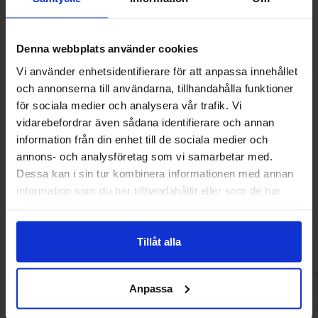
Denna webbplats använder cookies
Vi använder enhetsidentifierare för att anpassa innehållet
och annonserna till användarna, tillhandahålla funktioner
för sociala medier och analysera vår trafik. Vi
vidarebefordrar även sådana identifierare och annan
information från din enhet till de sociala medier och
annons- och analysföretag som vi samarbetar med.
Fazer Kina Snacks Gul 150g
Twix Kingsize 
Dessa kan i sin tur kombinera informationen med annan
36.90 kr
12.90
information som du har tillhandahållit eller som de har
samlat in när du har använt deras tjänster.
Køb
Kø
Tillåt alla
Anpassa