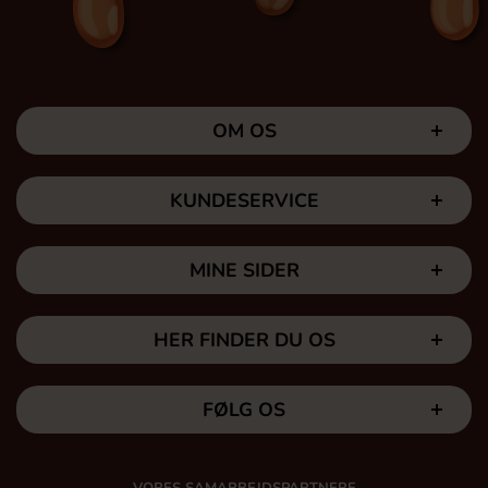
OM OS
KUNDESERVICE
MINE SIDER
HER FINDER DU OS
FØLG OS