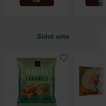
Køb
Kø
Sidst sete