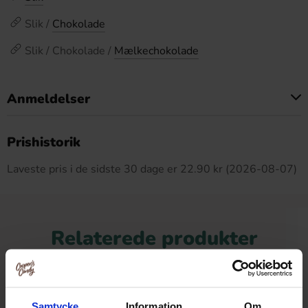
Slik /
Chokolade
Slik / Chokolade /
Mælkechokolade
Anmeldelser
Dette produkt har ingen anmeldelser
Prishistorik
Laveste pris i de sidste 30 dage er 22.90 kr (2026-08-07)
Relaterede produkter
Samtycke
Information
Om