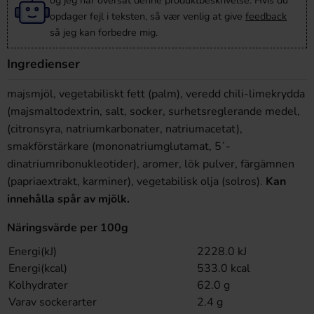
og jeg har oversat denne produktbeskrivelse. Hvis du
opdager fejl i teksten, så vær venlig at give
feedback
så jeg kan forbedre mig.
Ingredienser
majsmjöl, vegetabiliskt fett (palm), veredd chili-limekrydda
(majsmaltodextrin, salt, socker, surhetsreglerande medel,
(citronsyra, natriumkarbonater, natriumacetat),
smakförstärkare (mononatriumglutamat, 5´-
dinatriumribonukleotider), aromer, lök pulver, färgämnen
(papriaextrakt, karminer), vegetabilisk olja (solros).
Kan
innehålla spår av mjölk.
Näringsvärde per 100g
Energi(kJ)
2228.0 kJ
Energi(kcal)
533.0 kcal
Kolhydrater
62.0 g
Varav sockerarter
2.4 g