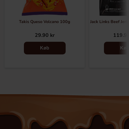
Takis Queso Volcano 100g
Jack Links Beef Jerk
29.90 kr
119.90
Køb
Kø