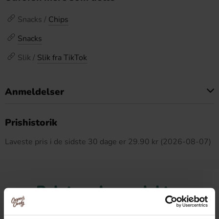
Snacks /
Chips
Snacks
Slik /
Slik fra TikTok
Anmeldelser
Dette produkt har ingen anmeldelser
Prishistorik
Laveste pris i de sidste 30 dage er 29.90 kr (2026-08-07)
Relaterede produkter