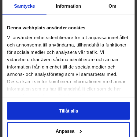
Samtycke
Information
Om
-60%
Denna webbplats använder cookies
Vi använder enhetsidentifierare för att anpassa innehållet
och annonserna till användarna, tillhandahålla funktioner
för sociala medier och analysera vår trafik. Vi
vidarebefordrar även sådana identifierare och annan
information från din enhet till de sociala medier och
annons- och analysföretag som vi samarbetar med.
Dessa kan i sin tur kombinera informationen med annan
Takis Smokin BBQ 100g
Peelerz Peelable
80g(BF:202
information som du har tillhandahållit eller som de har
29.90 kr
7
samlat in när du har använt deras tjänster.
19.90 kr
Køb
Kø
Tillåt alla
Anpassa