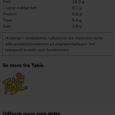
Fett
28.0 g
- varav mättat fett
8.1 g
Protein
5.6 g
Fiber
5.4 g
Salt
2.8 g
Ændringer i produkternes indhold kan ske. Kontroller derfor
altid produktinformationen på originalemballagen. Ved
spørgsmål kontakt vores kundeservice.
Se mere fra Takis
Udforsk mere som dette