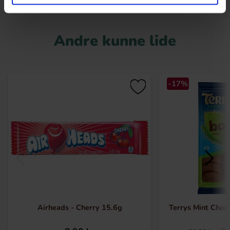
Andre kunne lide
-17%
Airheads - Cherry 15.6g
Terrys Mint Choc