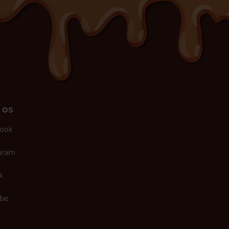
 os
ook
gram
k
be