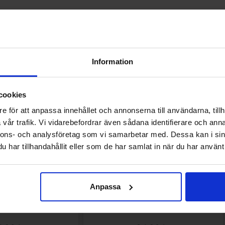
Andre kunne lide
Information
cookies
e för att anpassa innehållet och annonserna till användarna, tillh
vår trafik. Vi vidarebefordrar även sådana identifierare och anna
nnons- och analysföretag som vi samarbetar med. Dessa kan i sin
har tillhandahållit eller som de har samlat in när du har använt 
Anpassa
oasted Peanut 49g
Barkleys Salmiak Liquorice Pellets 20g