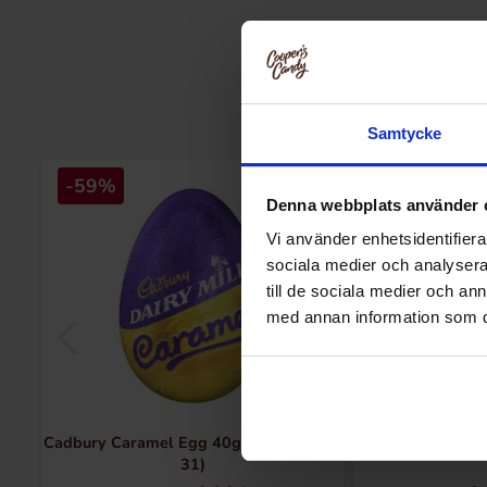
Samtycke
-59%
Denna webbplats använder 
Vi använder enhetsidentifierar
sociala medier och analysera 
till de sociala medier och a
med annan information som du 
Cadbury Caramel Egg 40g(BF:2026-07-
M&Ms Honey R
31)