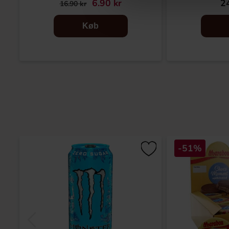
6.90 kr
24
16.90 kr
Køb
-51%