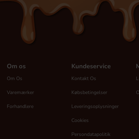
Om os
Kundeservice
M
Om Os
Kontakt Os
L
Varemærker
Købsbetingelser
O
Forhandlere
Leveringsoplysninger
Cookies
Persondatapolitik