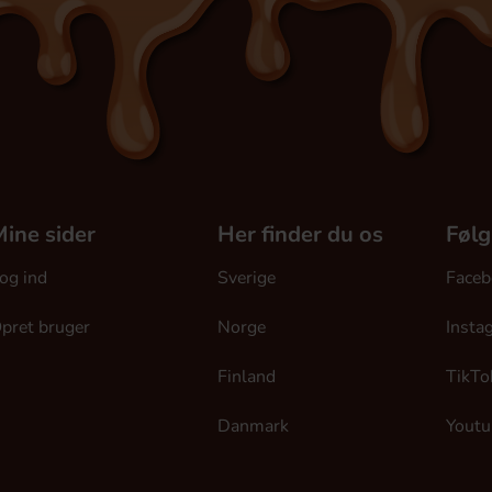
ine sider
Her finder du os
Følg
og ind
Sverige
Faceb
pret bruger
Norge
Insta
Finland
TikTo
Danmark
Youtu