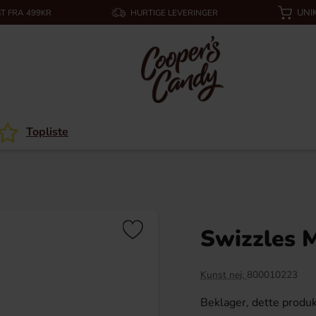
UNI
T FRA 499KR
HURTIGE LEVERINGER
Topliste
Swizzles M
Kunst nej:
800010223
Beklager, dette produk