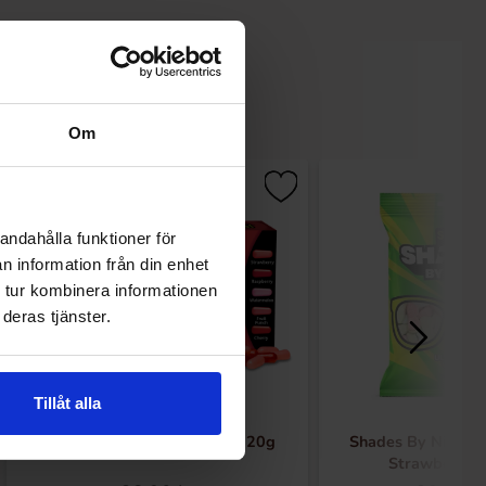
Om
andahålla funktioner för
n information från din enhet
 tur kombinera informationen
deras tjänster.
Tillåt alla
Mike and Ike Red Rageous 120g
Shades By Niko St
Strawberry 