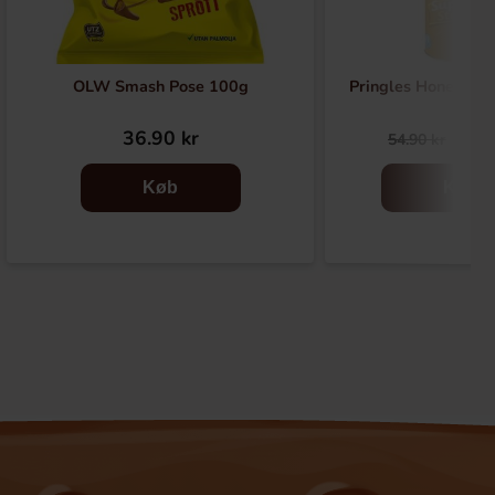
OLW Smash Pose 100g
Pringles Honey Mu
36.90 kr
29.
54.90 kr
Køb
Køb