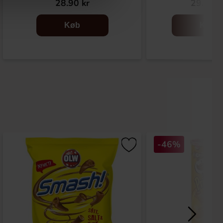
28.90 kr
29.90 k
Køb
Køb
-46%