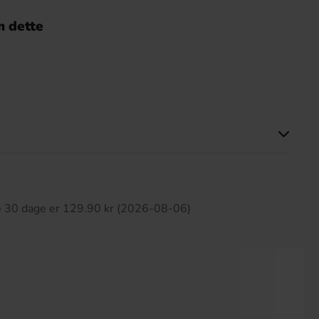
 dette
ette produkt har ingen anmeldelser
te 30 dage er 129.90 kr (2026-08-06)