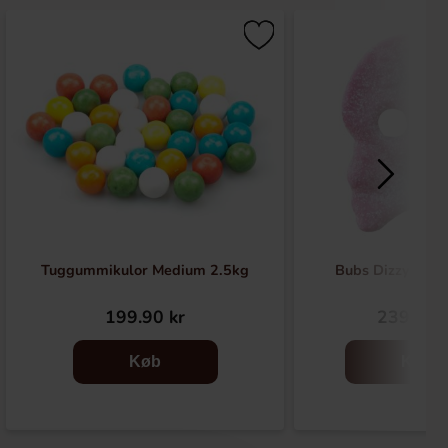
Tuggummikulor Medium 2.5kg
Bubs Dizzy Skal
199.90 kr
239.90 
Køb
Køb