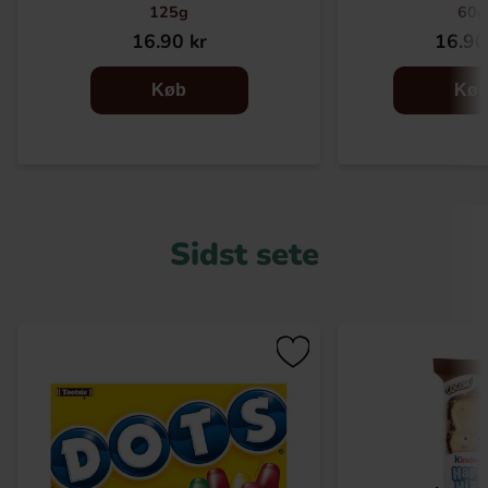
125g
60g
16.90 kr
16.90
Køb
Kø
Sidst sete