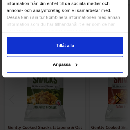
information från din enhet till de sociala medier och
annons- och analysföretag som vi samarbetar med.
Dessa kan i sin tur kombinera informationen med annan
information som du har tillhandahållit eller som de har
Andre kunne lide
samlat in när du har använt deras tjänster.
Tillåt alla
Anpassa
Gently Cooked Snacks Jalapeno & Ost
Gently Cooked Snac