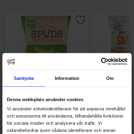
Samtycke
Information
Om
Spuds Craft Cooked Chips Sour Cream &
Gently Cooked Snac
Onion 145g
Denna webbplats använder cookies
19.90 kr
16.90
Vi använder enhetsidentifierare för att anpassa innehållet
och annonserna till användarna, tillhandahålla funktioner
Køb
Kø
för sociala medier och analysera vår trafik. Vi
vidarebefordrar även sådana identifierare och annan