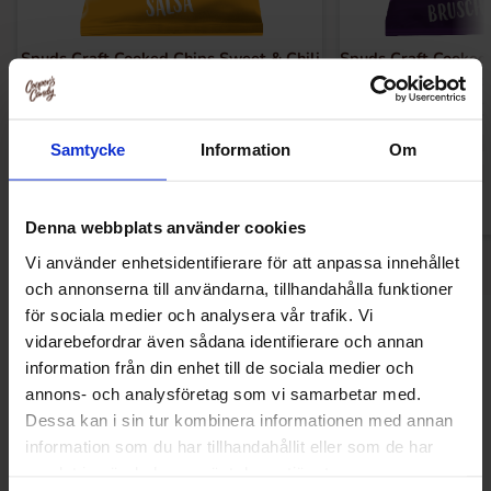
Spuds Craft Cooked Chips Sweet & Chili
Spuds Craft Cooked
Salsa 145g
Bruschett
19.90 kr
19.90
Samtycke
Information
Om
Køb
Kø
Denna webbplats använder cookies
Vi använder enhetsidentifierare för att anpassa innehållet
och annonserna till användarna, tillhandahålla funktioner
för sociala medier och analysera vår trafik. Vi
Andre kunne lide
vidarebefordrar även sådana identifierare och annan
information från din enhet till de sociala medier och
annons- och analysföretag som vi samarbetar med.
Dessa kan i sin tur kombinera informationen med annan
information som du har tillhandahållit eller som de har
samlat in när du har använt deras tjänster.