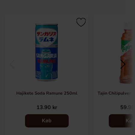
Hajikete Soda Ramune 250ml
Tajin Chilipulver
13.90 kr
59.90
Køb
Kø