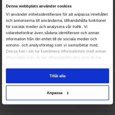
Denna webbplats använder cookies
Vi använder enhetsidentifierare för att anpassa innehållet
och annonserna till användarna, tillhandahålla funktioner
för sociala medier och analysera vår trafik. Vi
vidarebefordrar även sådana identifierare och annan
information från din enhet till de sociala medier och
annons- och analysföretag som vi samarbetar med.
Dessa kan i sin tur kombinera informationen med annan
information som du har tillhandahållit eller som de har
samlat in när du har använt deras tjänster.
KFC Jelly Beans Bag 113g
Bonbon Tiss
Tillåt alla
48.90 kr
10.90
Anpassa
Køb
Kø