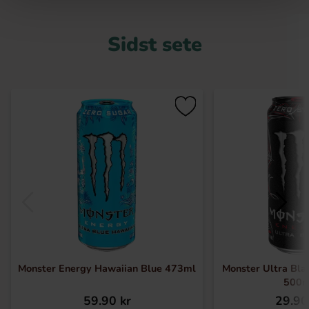
Sidst sete
Monster Energy Hawaiian Blue 473ml
Monster Ultra Bla
500m
59.90 kr
29.90