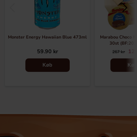
Monster Energy Hawaiian Blue 473ml
Marabou Choco M
30st (BF:20
59.90 kr
129
267 kr
Køb
Kø