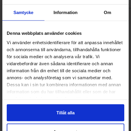
Samtycke
Information
Om
Denna webbplats använder cookies
Andre kunne lide
Vi använder enhetsidentifierare för att anpassa innehållet
och annonserna till användarna, tillhandahålla funktioner
för sociala medier och analysera vår trafik. Vi
vidarebefordrar även sådana identifierare och annan
information från din enhet till de sociala medier och
annons- och analysföretag som vi samarbetar med.
Dessa kan i sin tur kombinera informationen med annan
information som du har tillhandahållit eller som de har
samlat in när du har använt deras tjänster.
Tillåt alla