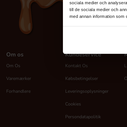
sociala medier och analysera 
till de sociala medier och a
med annan information som du 
Om os
Kundeservice
M
Om Os
Kontakt Os
L
Varemærker
Købsbetingelser
O
Forhandlere
Leveringsoplysninger
Cookies
Persondatapolitik