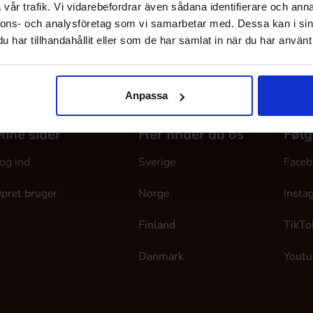
vår trafik. Vi vidarebefordrar även sådana identifierare och anna
nnons- och analysföretag som vi samarbetar med. Dessa kan i sin
har tillhandahållit eller som de har samlat in när du har använt 
Anpassa
ine sider
Her finder du os
Følg
og ind
Sverige
Faceb
pret bruger
Norge
Insta
Finland
TikTo
Danmark
Youtu