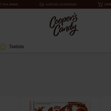
UNI
T FRA 499KR
HURTIGE LEVERINGER
Topliste