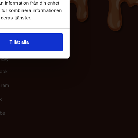
n information från din enhet
 tur kombinera informationen
deras tjänster.
Tillåt alla
 os
ook
gram
k
be