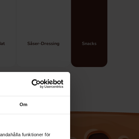
at
Såser-Dressing
Snacks
Om
andahålla funktioner för