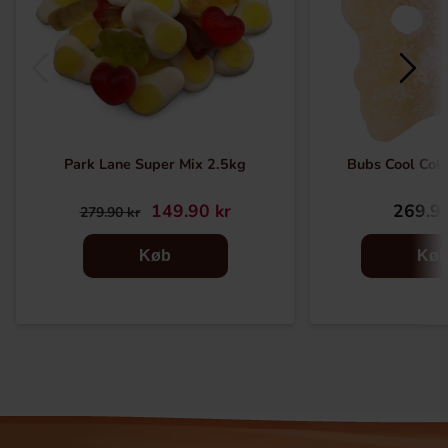
Park Lane Super Mix 2.5kg
Bubs Cool Cola
149.90 kr
269.90
279.90 kr
Køb
Kø