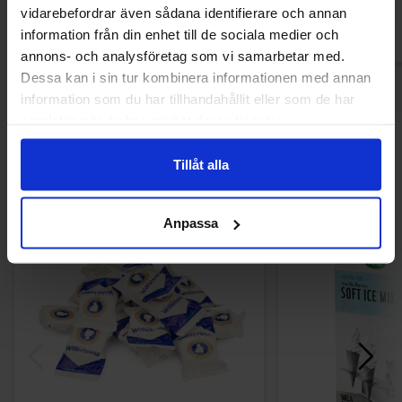
vidarebefordrar även sådana identifierare och annan
information från din enhet till de sociala medier och
annons- och analysföretag som vi samarbetar med.
Dessa kan i sin tur kombinera informationen med annan
information som du har tillhandahållit eller som de har
samlat in när du har använt deras tjänster.
Andre kunne lide
Tillåt alla
Anpassa