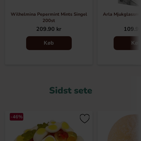
Wilhelmina Pepermint Mints Singel
Arla Mjukglassmix
200st
209.90 kr
109.90
Køb
Kø
Sidst sete
-46%