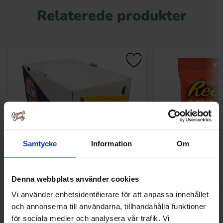
Relaterede produkter
Samtycke
Information
Om
OLW Cheez Ballz 35g x 20st
Reeses Dipped P
Denna webbplats använder cookies
Vi använder enhetsidentifierare för att anpassa innehållet
153 kr
64.90
och annonserna till användarna, tillhandahålla funktioner
för sociala medier och analysera vår trafik. Vi
Køb
Kø