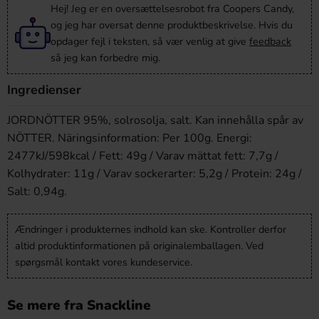
Hej! Jeg er en oversættelsesrobot fra Coopers Candy,
og jeg har oversat denne produktbeskrivelse. Hvis du
opdager fejl i teksten, så vær venlig at give
feedback
så jeg kan forbedre mig.
Ingredienser
JORDNÖTTER 95%, solrosolja, salt. Kan innehålla spår av
NÖTTER. Näringsinformation: Per 100g. Energi:
2477kJ/598kcal / Fett: 49g / Varav mättat fett: 7,7g /
Kolhydrater: 11g / Varav sockerarter: 5,2g / Protein: 24g /
Salt: 0,94g.
Ændringer i produkternes indhold kan ske. Kontroller derfor
altid produktinformationen på originalemballagen. Ved
spørgsmål kontakt vores kundeservice.
Se mere fra Snackline