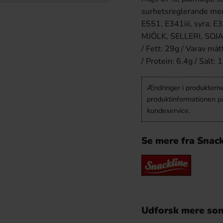
surhetsreglerande med
E551, E341iii, syra; E
MJÖLK, SELLERI, SOJA.
/ Fett: 29g / Varav mät
/ Protein: 6,4g / Salt: 
Ændringer i produkternes
produktinformationen p
kundeservice.
Se mere fra Snack
Udforsk mere som