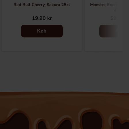
Red Bull Cherry-Sakura 25cl
Monster Energy Haw
473ml
19.90 kr
59.90 k
Køb
Køb