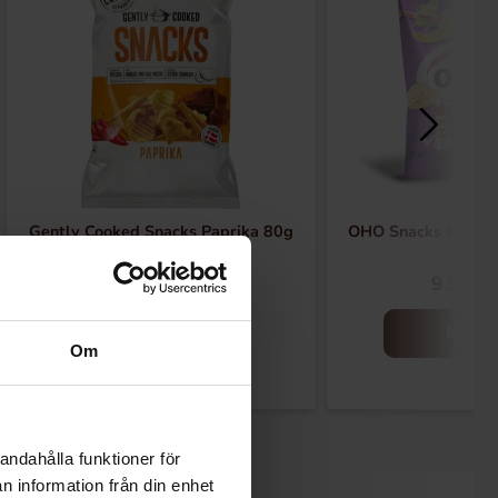
Gently Cooked Snacks Paprika 80g
OHO Snacks Chilli 
16.90 kr
9.90 kr
Køb
Køb
Om
andahålla funktioner för
n information från din enhet