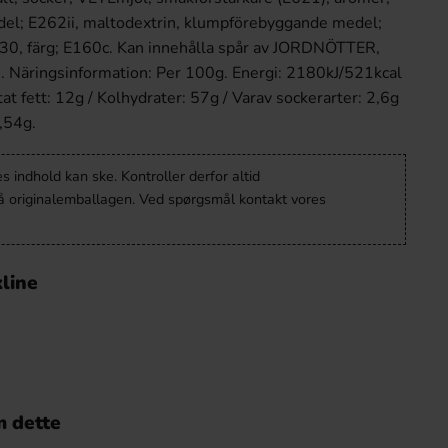
el; E262ii, maltodextrin, klumpförebyggande medel;
330, färg; E160c. Kan innehålla spår av JORDNÖTTER,
 Näringsinformation: Per 100g. Energi: 2180kJ/521kcal
tat fett: 12g / Kolhydrater: 57g / Varav sockerarter: 2,6g
1,54g.
 indhold kan ske. Kontroller derfor altid
å originalemballagen. Ved spørgsmål kontakt vores
line
 dette