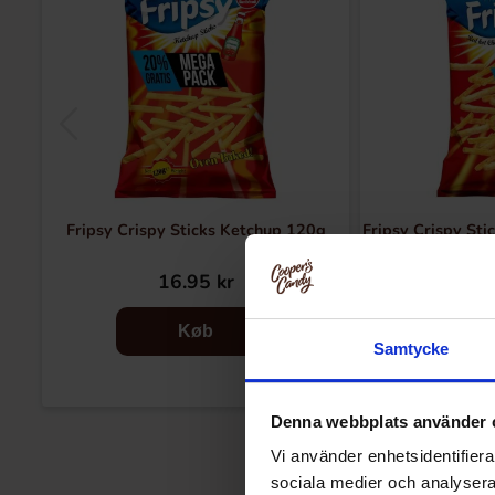
Fripsy Crispy Sticks Ketchup 120g
Fripsy Crispy Sti
16.95 kr
16
Køb
Samtycke
Denna webbplats använder 
Vi använder enhetsidentifierar
sociala medier och analysera 