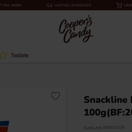
UNI
T FRA 499KR
HURTIGE LEVERINGER
Topliste
Snackline
100g(BF:2
Kunst nej:
800010378