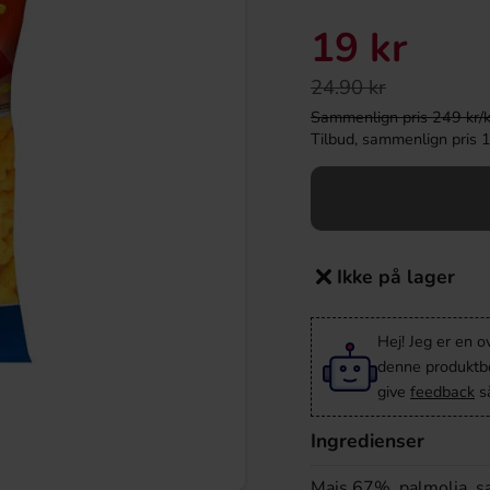
19 kr
24.90 kr
Sammenlign pris 249 kr/kil
Tilbud, sammenlign pris 19
Ikke på lager
Hej! Jeg er en 
denne produktbes
give
feedback
så
Ingredienser
Majs 67%, palmolja, sa