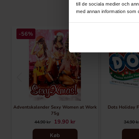
till de sociala medier och a
med annan information som du 
-56%
-57%
Adventskalender Sexy Women at Work
Dots Holiday F
75g
19.90 kr
44.90 kr
34.90 k
Køb