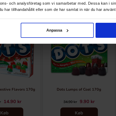
Andre kunne lide
nnons- och analysföretag som vi samarbetar med. Dessa kan i sin
har tillhandahållit eller som de har samlat in när du har använt 
-72%
Anpassa
estive Flavors 170g
Dots Lumps of Coal 170g
14.90 kr
9.90 kr
r
34.90 kr
Køb
Køb