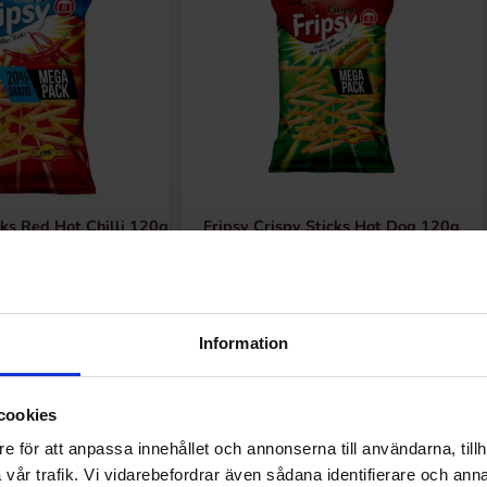
cks Red Hot Chilli 120g
Fripsy Crispy Sticks Hot Dog 120g
.95 kr
16.95 kr
Køb
Køb
Information
cookies
e för att anpassa innehållet och annonserna till användarna, tillh
vår trafik. Vi vidarebefordrar även sådana identifierare och anna