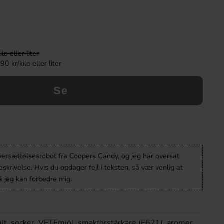
o eller liter
0 kr/kilo eller liter
Se
oversættelsesrobot fra Coopers Candy, og jeg har oversat
krivelse. Hvis du opdager fejl i teksten, så vær venlig at
 jeg kan forbedre mig.
lt, socker, VETEmjöl, smakförstärkare (E621), aromer,