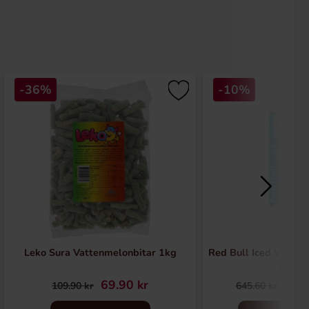
-36%
-10%
Leko Sura Vattenmelonbitar 1kg
Red Bull Iced Vanilla
24st
69.90 kr
579
109.90 kr
645.60 kr