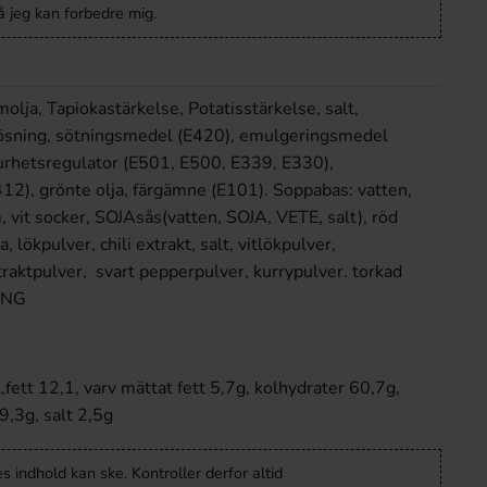
 jeg kan forbedre mig.
olja, Tapiokastärkelse, Potatisstärkelse, salt,
ösning, sötningsmedel (E420), emulgeringsmedel
urhetsregulator (E501, E500, E339, E330),
12), grönte olja, färgämne (E101). Soppabas: vatten,
om, vit socker, SOJAsås(vatten, SOJA, VETE, salt), röd
 lökpulver, chili extrakt, salt, vitlökpulver,
traktpulver, svart pepperpulver, kurrypulver. torkad
r: SESAM, TÅNG
fett 12,1, varv mättat fett 5,7g, kolhydrater 60,7g,
9,3g, salt 2,5g
 indhold kan ske. Kontroller derfor altid