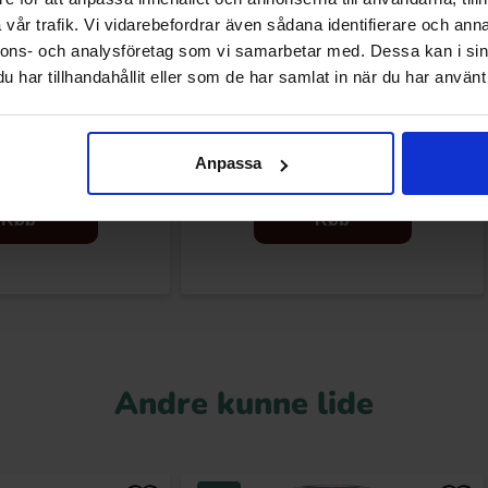
vår trafik. Vi vidarebefordrar även sådana identifierare och anna
nnons- och analysföretag som vi samarbetar med. Dessa kan i sin
har tillhandahållit eller som de har samlat in när du har använt 
ladebar Dukat 100g
Sweetzone Fruit Chews 1kg
Anpassa
.90 kr
99.90 kr
Køb
Køb
Andre kunne lide