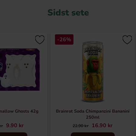
Sidst sete
-26%
mallow Ghosts 42g
Brainrot Soda Chimpanzini Bananini
250ml
9.90 kr
16.90 kr
kr
22.90 kr