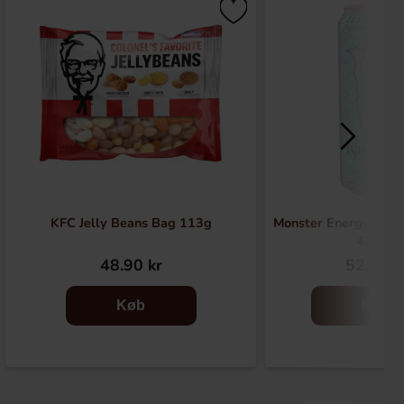
KFC Jelly Beans Bag 113g
Monster Energy Ultr
473ml
48.90 kr
52.90 k
Køb
Køb