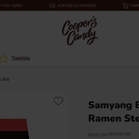
UNI
T FRA 499KR
HURTIGE LEVERINGER
Topliste
 5st
Samyang B
Ramen Ste
Kunst nej:
800006798