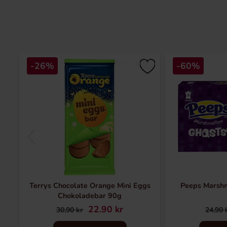
-26%
-60%
Terrys Chocolate Orange Mini Eggs
Peeps Marsh
Chokoladebar 90g
22.90 kr
30.90 kr
24.90 