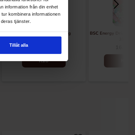
n information från din enhet
 tur kombinera informationen
deras tjänster.
Matthijs Sura tungor 800g
BSC Energy Drink Äp
330ml
Tillåt alla
99.90 kr
16.90 k
Køb
Køb