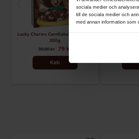
sociala medier och analysera 
till de sociala medier och a
med annan information som du 
Lucky Charms Cornflakes Chocolate
Marabou Choko
300g
79 kr
22
99.90 kr
Køb