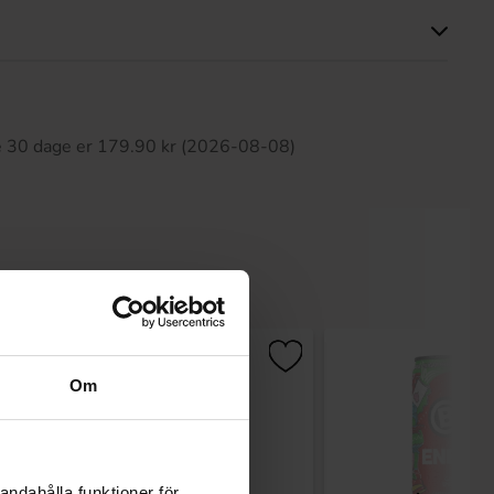
ette produkt har ingen anmeldelser
te 30 dage er 179.90 kr (2026-08-08)
Om
andahålla funktioner för