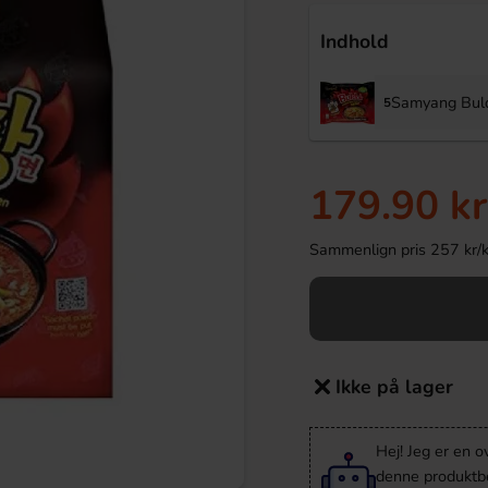
Indhold
Samyang Bul
5
179.90 kr
Sammenlign pris 257 kr/kil
Ikke på lager
Hej! Jeg er en 
denne produktbes