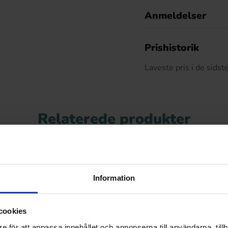
Anmeldelser
D
Prishistorik
Laveste pris i de sids
Relaterede produkter
Information
cookies
e för att anpassa innehållet och annonserna till användarna, tillh