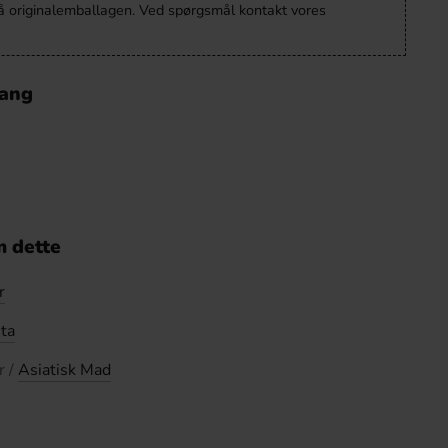
å originalemballagen. Ved spørgsmål kontakt vores
yang
 dette
r
ta
r /
Asiatisk Mad