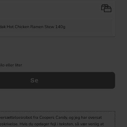
dak Hot Chicken Ramen Stew 140g
o eller liter
Se
oversættelsesrobot fra Coopers Candy, og jeg har oversat
krivelse. Hvis du opdager fejl i teksten, så vær venlig at