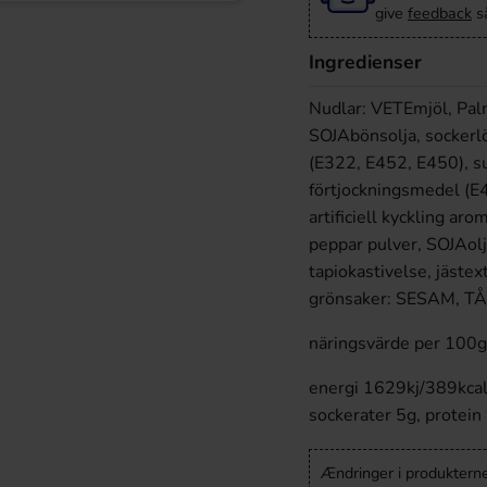
give
feedback
så
Ingredienser
Nudlar: VETEmjöl, Palm
SOJAbönsolja, sockerl
(E322, E452, E450), s
förtjockningsmedel (E4
artificiell kyckling ar
peppar pulver, SOJAolja,
tapiokastivelse, jästex
grönsake
näringsvärde per 100g
energi 1629kj/389kcal,
sockerater 5g, protein 
Ændringer i produkternes