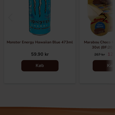
Monster Energy Hawaiian Blue 473ml
Marabou Choco M
30st (BF:20
59.90 kr
129
267 kr
Køb
Kø