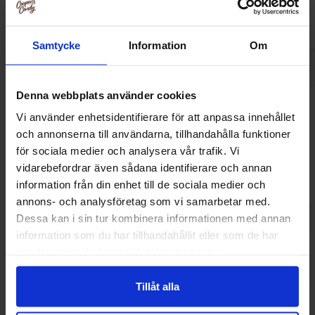
Samtycke
Information
Om
Denna webbplats använder cookies
Andre kunne lide
Vi använder enhetsidentifierare för att anpassa innehållet
och annonserna till användarna, tillhandahålla funktioner
för sociala medier och analysera vår trafik. Vi
vidarebefordrar även sådana identifierare och annan
-59%
information från din enhet till de sociala medier och
annons- och analysföretag som vi samarbetar med.
Dessa kan i sin tur kombinera informationen med annan
information som du har tillhandahållit eller som de har
samlat in när du har använt deras tjänster.
Tillåt alla