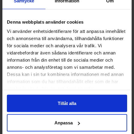
Samtycke
Information
Om
Andre kunne lide
Denna webbplats använder cookies
Vi använder enhetsidentifierare för att anpassa innehållet
och annonserna till användarna, tillhandahålla funktioner
för sociala medier och analysera vår trafik. Vi
vidarebefordrar även sådana identifierare och annan
information från din enhet till de sociala medier och
annons- och analysföretag som vi samarbetar med.
Dessa kan i sin tur kombinera informationen med annan
information som du har tillhandahållit eller som de har
samlat in när du har använt deras tjänster.
Tillåt alla
M&Ms Honey Roasted Peanut 49g
Shades By Niko 
Strawberr
Anpassa
24.90 kr
29.90