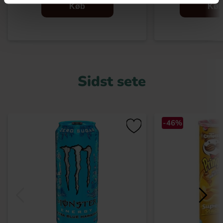
Køb
Kø
Sidst sete
-46%