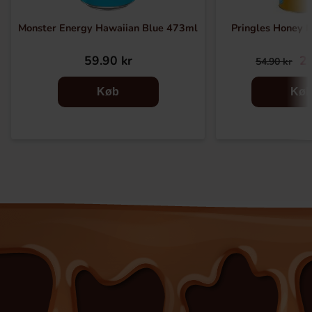
Monster Energy Hawaiian Blue 473ml
Pringles Honey 
59.90 kr
29
54.90 kr
Køb
Kø