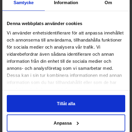
Samtycke
Information
Om
Andre kunne lide
Denna webbplats använder cookies
Vi använder enhetsidentifierare för att anpassa innehållet
och annonserna till användarna, tillhandahålla funktioner
-20%
för sociala medier och analysera vår trafik. Vi
vidarebefordrar även sådana identifierare och annan
information från din enhet till de sociala medier och
annons- och analysföretag som vi samarbetar med.
Dessa kan i sin tur kombinera informationen med annan
information som du har tillhandahållit eller som de har
samlat in när du har använt deras tjänster.
Tillåt alla
Bubs Dizzy Skalle 2,6kg
Bubs Hallonlakri
2.8k
Anpassa
239.90 kr
19
249.90 kr