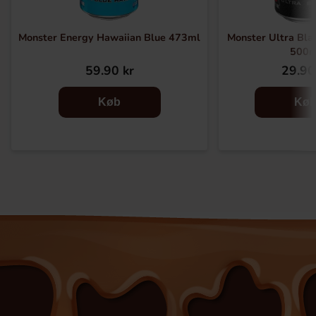
Monster Energy Hawaiian Blue 473ml
Monster Ultra Bla
500m
59.90 kr
29.90
Køb
Kø