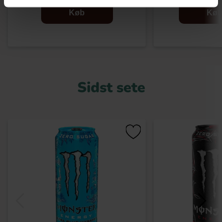
Køb
Kø
Sidst sete