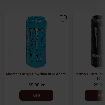
Monster Energy Hawaiian Blue 473ml
Monster Ultra Bla
500m
59.90 kr
29.90
Køb
Kø