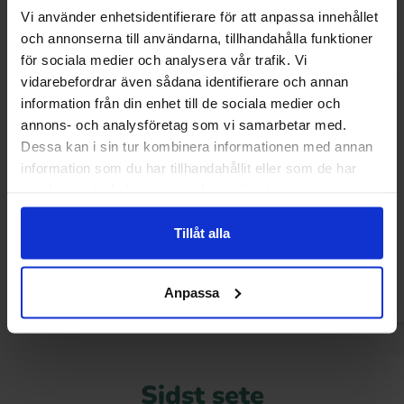
Vi använder enhetsidentifierare för att anpassa innehållet
och annonserna till användarna, tillhandahålla funktioner
för sociala medier och analysera vår trafik. Vi
vidarebefordrar även sådana identifierare och annan
information från din enhet till de sociala medier och
annons- och analysföretag som vi samarbetar med.
Dessa kan i sin tur kombinera informationen med annan
information som du har tillhandahållit eller som de har
Zed Mammouth Jawbreakers 82g
Ring Pop 
samlat in när du har använt deras tjänster.
14.90 kr
9.90 
Tillåt alla
Køb
Kø
Anpassa
Sidst sete