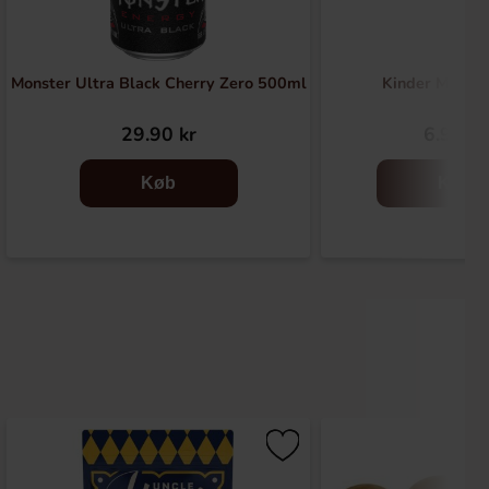
Monster Ultra Black Cherry Zero 500ml
Kinder Maxi 2
29.90 kr
6.90 kr
Køb
Køb