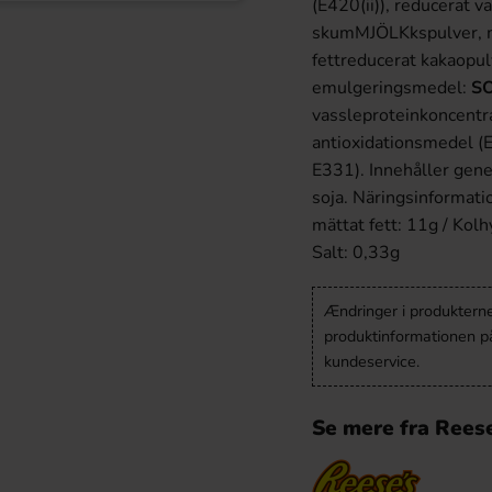
(E420(ii)), reducerat v
skumMJÖLKkspulver, ma
fettreducerat kakaopul
emulgeringsmedel:
S
vassleproteinkoncentra
antioxidationsmedel (
E331). Innehåller gene
soja. Näringsinformati
mättat fett: 11g / Kolh
Salt: 0,33g
Ændringer i produkternes
produktinformationen p
kundeservice.
Se mere fra Rees