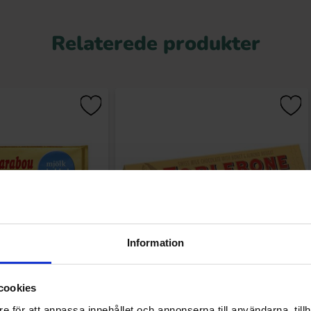
Relaterede produkter
Information
debar Mælkechokolade
Toblerone Stor 340g
160g
cookies
.90 kr
89.90 kr
e för att anpassa innehållet och annonserna till användarna, tillh