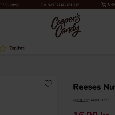
UNI
T FRA 499KR
HURTIGE LEVERINGER
Topliste
Reeses Nu
Kunst nej:
3400010900