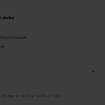
 dette
Mælkechokolade
lik
ette produkt har ingen anmeldelser
te 30 dage er 16.90 kr (2026-07-10)