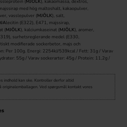
assleprotein (
MJÖLK
), kakaomassa, dextros,
jssirap med hög maltoshalt, kakaopulver,
ver, vasslepulver (
MJÖLK
), salt,
OJA
lecitin (E322), E471, majssirap,
t (
MJÖLK
), kalciumkaseinat (
MJÖLK
), aromer,
E319), surhetsreglerande medel (E330,
tiskt modifierade sockerbetor, majs och
on: Per 100g. Energi: 2254kJ/539kcal / Fett: 31g / Varav
ydrater: 55g / Varav sockerarter: 45g / Protein: 11,2g /
 indhold kan ske. Kontroller derfor altid
å originalemballagen. Ved spørgsmål kontakt vores
es