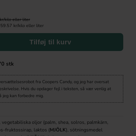
kilo eller liter
9.57 kr/kilo eller liter
Tilføj til kurv
70 stk
oversættelsesrobot fra Coopers Candy, og jeg har oversat
krivelse. Hvis du opdager fejl i teksten, så vær venlig at
 jeg kan forbedre mig.
, vegetabiliska oljor (palm, shea, solros, palmkärn,
os-fruktossirap, laktos (
MJÖLK
), sötningsmedel