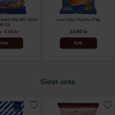
landat 50g (BF: 2026-
Lays Chips Paprika 175g
08-11)
4.90 kr
24.90 kr
r
Køb
Køb
Sidst sete