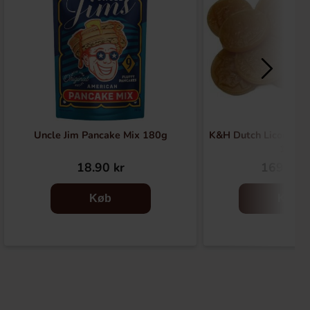
Uncle Jim Pancake Mix 180g
K&H Dutch Licorice S
1kg
18.90 kr
169.90 
Køb
Køb