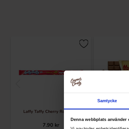
Samtycke
Laffy Taffy Cherry Rope 23g
Marabou Chokola
Denna webbplats använder 
7.90 kr
32
Vi använder enhetsidentifierar