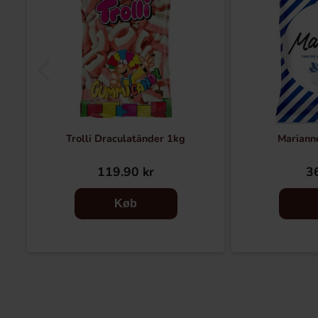
Trolli Draculatänder 1kg
Mariann
119.90 kr
36
Køb