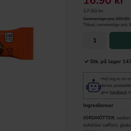
16.90 kr
17.90 kr
Sammenlign pris 380.85 kr/
Tilbud, sammenlign pris 35
Stk. på lager 14
Hej! Jeg er en 
denne produktbes
give
feedback
så
Ingredienser
JORDNÖTTER
, socker
och/eller safflor), gluk