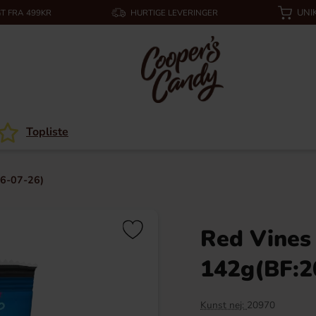
UNI
T FRA 499KR
HURTIGE LEVERINGER
Topliste
26-07-26)
Red Vines 
142g(BF:2
Kunst nej:
20970