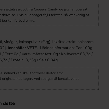
oversættelsesrobot fra Coopers Candy, og jeg har oversat
krivelse. Hvis du opdager fejl i teksten, så vær venlig at
 jeg kan forbedre mig.
l, vinäger, kakaopulver (färg), lakritsextrakt, anisarom,
02]
.
Innehåller VETE.
Näringsinformation: Per 100g.
/ Fett: 0g / Varav mättat fett: 0g / Kolhydrat: 83,3g /
6,7g / Protein: 3,33g / Salt 0,04g
 indhold kan ske. Kontroller derfor altid
å originalemballagen. Ved spørgsmål kontakt vores
 dette