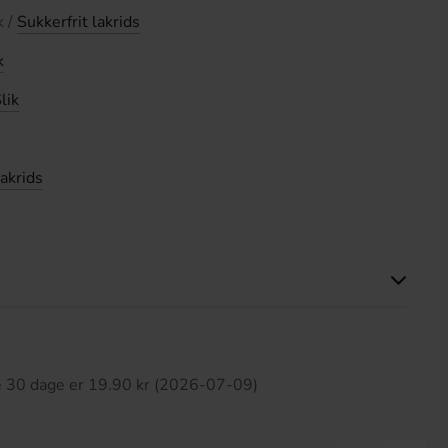
k /
Sukkerfrit lakrids
k
lik
akrids
ette produkt har ingen anmeldelser
te 30 dage er 19.90 kr (2026-07-09)