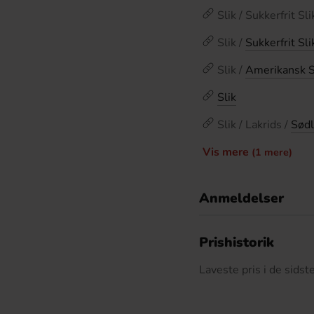
Slik / Sukkerfrit Sli
Slik /
Sukkerfrit Sli
Slik /
Amerikansk S
Slik
Slik / Lakrids /
Sødl
Vis mere
(1 mere)
Anmeldelser
D
Prishistorik
Laveste pris i de sids