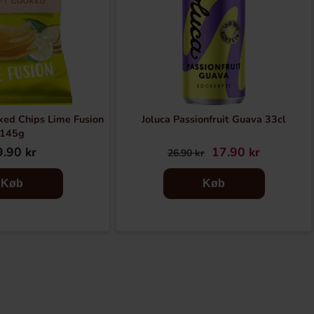
ked Chips Lime Fusion
Joluca Passionfruit Guava 33cl
145g
.90 kr
17.90 kr
26.90 kr
Køb
Køb