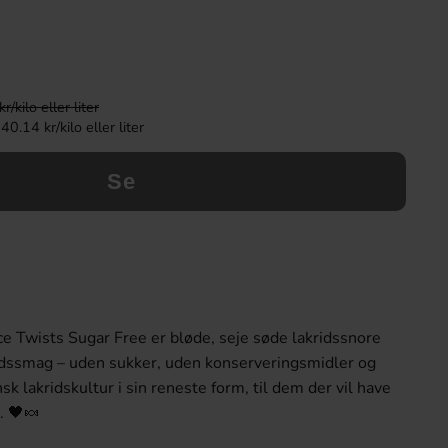
kilo eller liter
0.14 kr/kilo eller liter
Se
ce Twists Sugar Free er bløde, seje søde lakridssnore
ridssmag – uden sukker, uden konserveringsmidler og
nsk lakridskultur i sin reneste form, til dem der vil have
. 🖤🍬