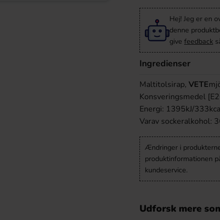
Hej! Jeg er en 
denne produktbes
give
feedback
så
Ingredienser
Maltitolsirap,
VETE
mjö
Konsveringsmedel [E2
Energi: 1395kJ/333kcal 
Varav sockeralkohol: 3
Ændringer i produkternes
produktinformationen p
kundeservice.
Udforsk mere som