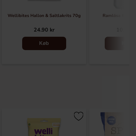
Wellibites Hallon & Saltlakrits 70g
Ramlösa Kirseb
24.90 kr
10.90 k
Køb
Køb