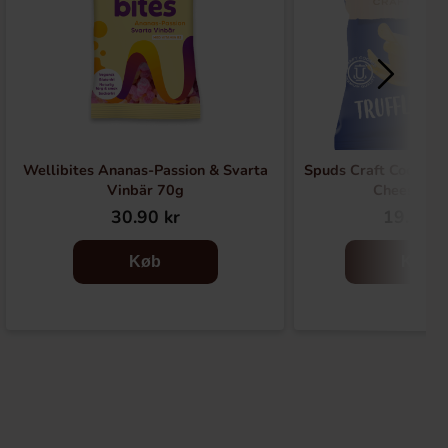
Wellibites Ananas-Passion & Svarta
Spuds Craft Cooked C
Vinbär 70g
Cheese 14
30.90 kr
19.90 k
Køb
Køb