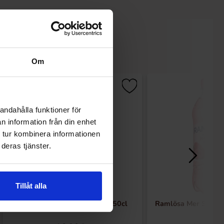
Om
andahålla funktioner för
n information från din enhet
 tur kombinera informationen
deras tjänster.
Tillåt alla
Ramlösa Mer Smak Persika 50cl
Ramlösa Mer Smak H