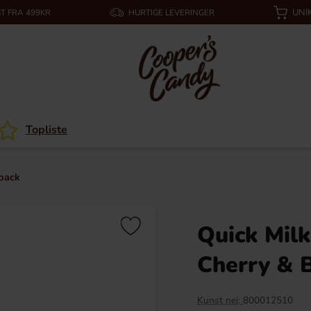
UNI
T FRA 499KR
HURTIGE LEVERINGER
Topliste
-pack
Quick Milk
Cherry & 
Kunst nej:
800012510