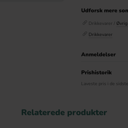
Udforsk mere som
Drikkevarer /
Øvrig
Drikkevarer
Anmeldelser
D
Prishistorik
Laveste pris i de sids
Relaterede produkter