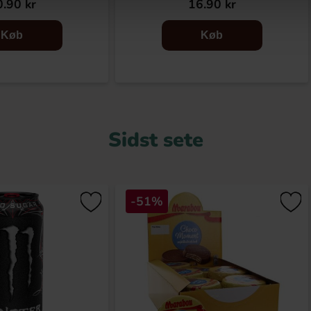
.90 kr
16.90 kr
Køb
Køb
Sidst sete
-51%