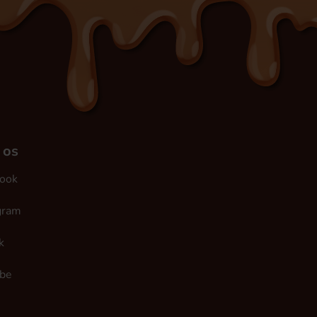
 os
ook
gram
k
be