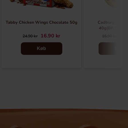
Tabby Chicken Wings Chocolate 50g
Cadbury Caram
40g(BF:2026-
16.90 kr
6.9
24.90 kr
16.90 kr
Køb
Køb