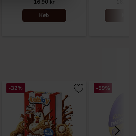
16.90 kr
16.90 k
Køb
Køb
-32%
-59%