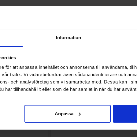
Andre kunne lide
Information
cookies
e för att anpassa innehållet och annonserna till användarna, tillh
vår trafik. Vi vidarebefordrar även sådana identifierare och anna
nnons- och analysföretag som vi samarbetar med. Dessa kan i sin
har tillhandahållit eller som de har samlat in när du har använt 
Anpassa
rønt æble 33cl
Ramlösa Mer Smak Äpple Kiwi 50cl