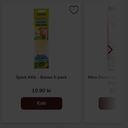
Quick Milk - Banan 5-pack
Mino Zero Limonata 
Hallon 33
10.90 kr
16.90 k
Køb
Køb