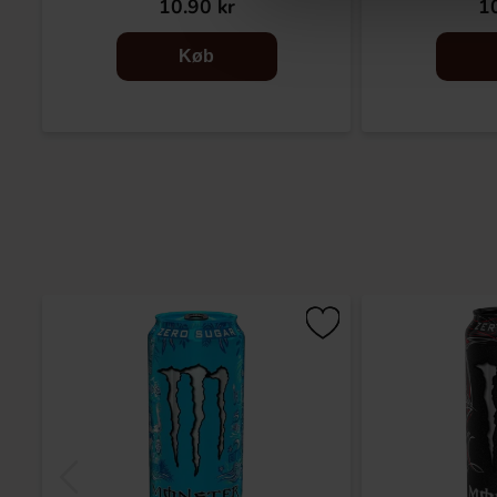
10.90 kr
10
Køb