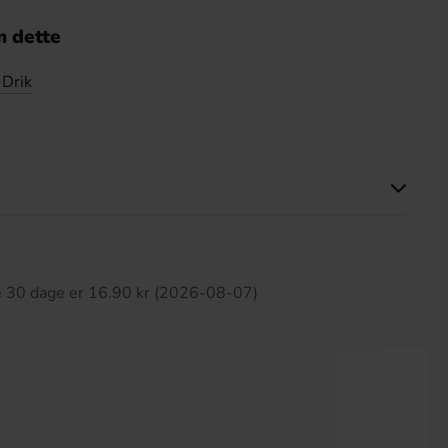
 dette
 Drik
ette produkt har ingen anmeldelser
te 30 dage er 16.90 kr (2026-08-07)