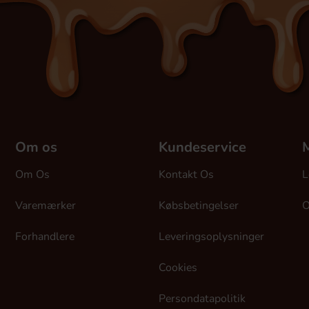
Om os
Kundeservice
M
Om Os
Kontakt Os
L
Varemærker
Købsbetingelser
O
Forhandlere
Leveringsoplysninger
Cookies
Persondatapolitik