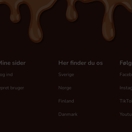
ine sider
Her finder du os
Følg
og ind
Sverige
Faceb
pret bruger
Norge
Insta
Finland
TikTo
Danmark
Youtu