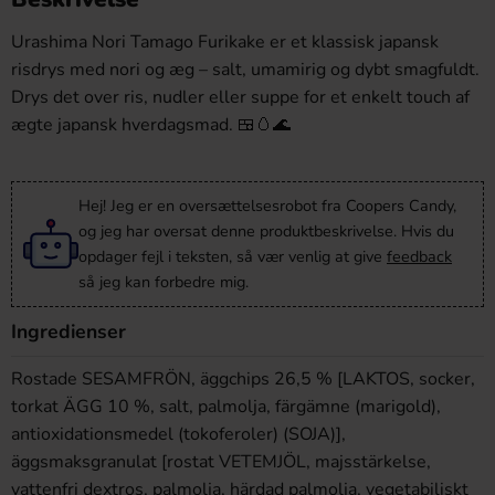
Urashima Nori Tamago Furikake er et klassisk japansk
risdrys med nori og æg – salt, umamirig og dybt smagfuldt.
Drys det over ris, nudler eller suppe for et enkelt touch af
ægte japansk hverdagsmad. 🍱🥚🌊
Hej! Jeg er en oversættelsesrobot fra Coopers Candy,
og jeg har oversat denne produktbeskrivelse. Hvis du
opdager fejl i teksten, så vær venlig at give
feedback
så jeg kan forbedre mig.
Ingredienser
Rostade SESAMFRÖN, äggchips 26,5 % [LAKTOS, socker,
torkat ÄGG 10 %, salt, palmolja, färgämne (marigold),
antioxidationsmedel (tokoferoler) (SOJA)],
äggsmaksgranulat [rostat VETEMJÖL, majsstärkelse,
vattenfri dextros, palmolja, härdad palmolja, vegetabiliskt