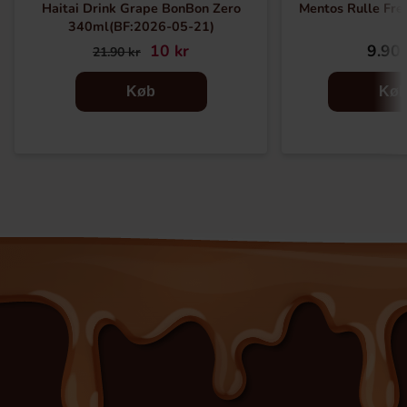
Haitai Drink Grape BonBon Zero
Mentos Rulle Fre
340ml(BF:2026-05-21)
10 kr
9.90 
21.90 kr
Køb
Kø