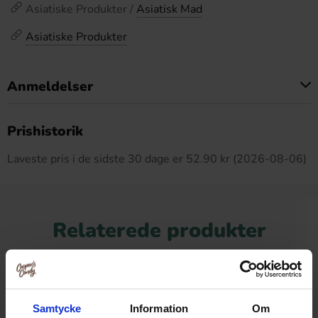
Asiatiske Produkter /
Asiatisk Mad
Asiatiske Produkter
Anmeldelser
Dette produkt har ingen anmeldelser
Prishistorik
Laveste pris i de sidste 30 dage er 52.90 kr (2026-08-06)
Relaterede produkter
Samtycke
Information
Om