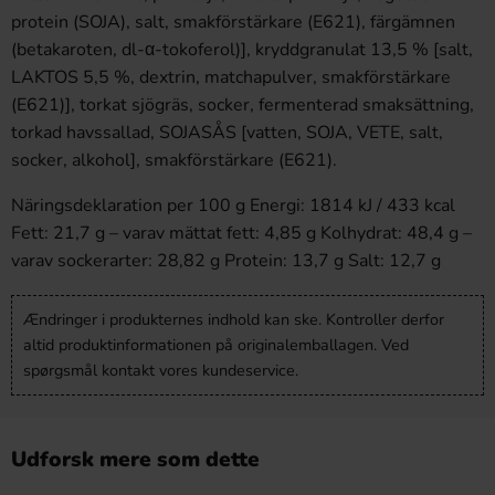
protein (SOJA), salt, smakförstärkare (E621), färgämnen
(betakaroten, dl-α-tokoferol)], kryddgranulat 13,5 % [salt,
LAKTOS 5,5 %, dextrin, matchapulver, smakförstärkare
(E621)], torkat sjögräs, socker, fermenterad smaksättning,
torkad havssallad, SOJASÅS [vatten, SOJA, VETE, salt,
socker, alkohol], smakförstärkare (E621).
Näringsdeklaration per 100 g Energi: 1814 kJ / 433 kcal
Fett: 21,7 g – varav mättat fett: 4,85 g Kolhydrat: 48,4 g –
varav sockerarter: 28,82 g Protein: 13,7 g Salt: 12,7 g
Ændringer i produkternes indhold kan ske. Kontroller derfor
altid produktinformationen på originalemballagen. Ved
spørgsmål kontakt vores kundeservice.
Udforsk mere som dette