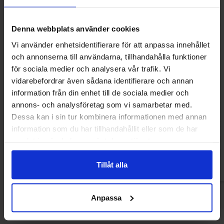
Denna webbplats använder cookies
Vi använder enhetsidentifierare för att anpassa innehållet
och annonserna till användarna, tillhandahålla funktioner
för sociala medier och analysera vår trafik. Vi
vidarebefordrar även sådana identifierare och annan
information från din enhet till de sociala medier och
Wei Long Latiao Hot & Spicy Mini
Tokimeki Biscuit 
annons- och analysföretag som vi samarbetar med.
360g(BF:2026-09-29)
Peach Yogh
Dessa kan i sin tur kombinera informationen med annan
79.90 kr
19.90
information som du har tillhandahållit eller som de har
samlat in när du har använt deras tjänster.
Køb
Kø
Tillåt alla
Anpassa