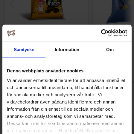
OHO Snacks Cheese & Onion 50g
Redhead Chips Gri
Smør 1
9.90 kr
29.90
Samtycke
Information
Om
Køb
Kø
Denna webbplats använder cookies
Vi använder enhetsidentifierare för att anpassa innehållet
och annonserna till användarna, tillhandahålla funktioner
för sociala medier och analysera vår trafik. Vi
vidarebefordrar även sådana identifierare och annan
Andre kunne lide
information från din enhet till de sociala medier och
annons- och analysföretag som vi samarbetar med.
Dessa kan i sin tur kombinera informationen med annan
information som du har tillhandahållit eller som de har