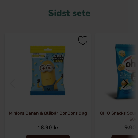
Sidst sete
Minions Banan & Blåbär BonBons 90g
OHO Snacks Sour
50g
18.90 kr
9.90 