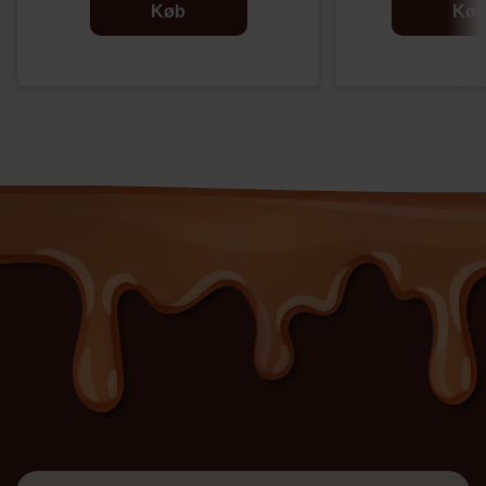
Køb
Kø