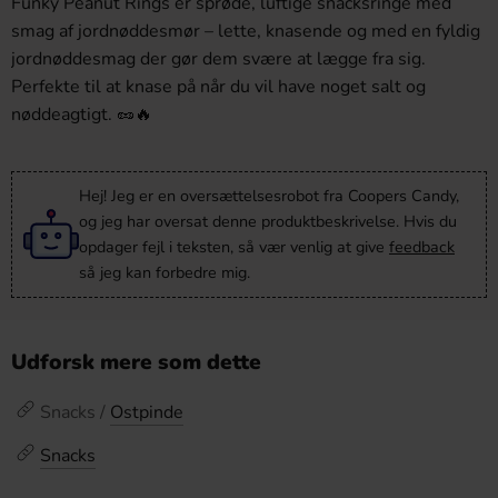
Funky Peanut Rings er sprøde, luftige snacksringe med
smag af jordnøddesmør – lette, knasende og med en fyldig
jordnøddesmag der gør dem svære at lægge fra sig.
Perfekte til at knase på når du vil have noget salt og
nøddeagtigt. 🥜🔥
Hej! Jeg er en oversættelsesrobot fra Coopers Candy,
og jeg har oversat denne produktbeskrivelse. Hvis du
opdager fejl i teksten, så vær venlig at give
feedback
så jeg kan forbedre mig.
Udforsk mere som dette
Snacks /
Ostpinde
Snacks