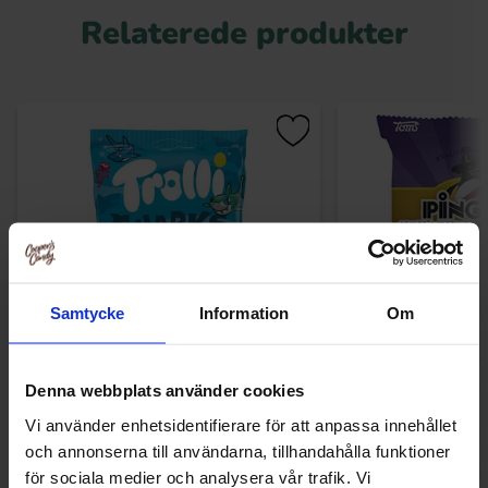
Relaterede produkter
Samtycke
Information
Om
Trolli Hajar 100g
Toms Häxvrål
Denna webbplats använder cookies
Vi använder enhetsidentifierare för att anpassa innehållet
14.90 kr
24.90
och annonserna till användarna, tillhandahålla funktioner
för sociala medier och analysera vår trafik. Vi
Køb
Kø