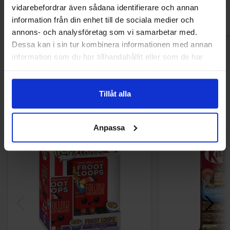
vidarebefordrar även sådana identifierare och annan
information från din enhet till de sociala medier och
annons- och analysföretag som vi samarbetar med.
Dessa kan i sin tur kombinera informationen med annan
information som du har tillhandahållit eller som de har
samlat in när du har använt deras tjänster.
Andre kunne lide
Tillåt alla
Anpassa
-33%