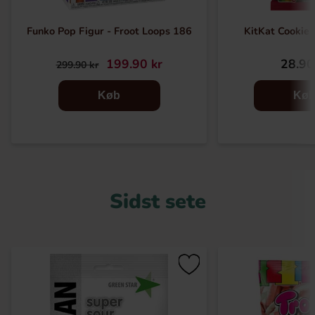
Funko Pop Figur - Froot Loops 186
KitKat Cookie
199.90 kr
28.90
299.90 kr
Køb
Kø
Sidst sete