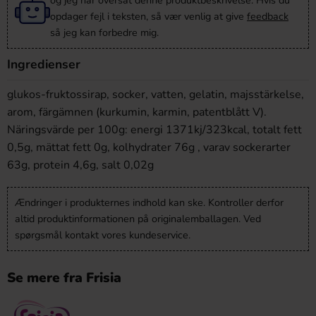
og jeg har oversat denne produktbeskrivelse. Hvis du
opdager fejl i teksten, så vær venlig at give
feedback
så jeg kan forbedre mig.
Ingredienser
glukos-fruktossirap, socker, vatten, gelatin, majsstärkelse,
arom, färgämnen (kurkumin, karmin, patentblått V).
Näringsvärde per 100g: energi 1371kj/323kcal, totalt fett
0,5g, mättat fett 0g, kolhydrater 76g , varav sockerarter
63g, protein 4,6g, salt 0,02g
Ændringer i produkternes indhold kan ske. Kontroller derfor
altid produktinformationen på originalemballagen. Ved
spørgsmål kontakt vores kundeservice.
Se mere fra Frisia