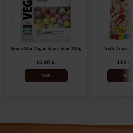
Green Star Vegan Super Sour 100g
Trolli Dracula
16.90 kr
119.90
Køb
Kø