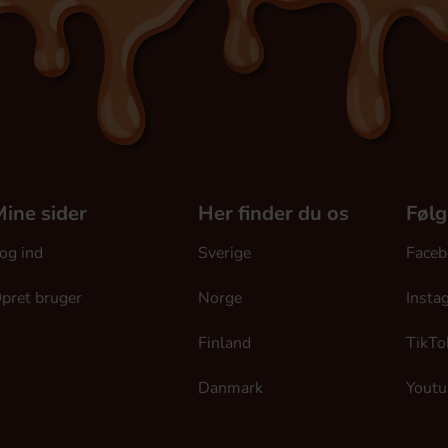
ine sider
Her finder du os
Følg
og ind
Sverige
Faceb
pret bruger
Norge
Insta
Finland
TikTo
Danmark
Youtu