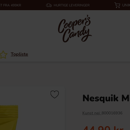
UNI
T FRA 499KR
HURTIGE LEVERINGER
Topliste
Nesquik M
Kunst nej:
800016936