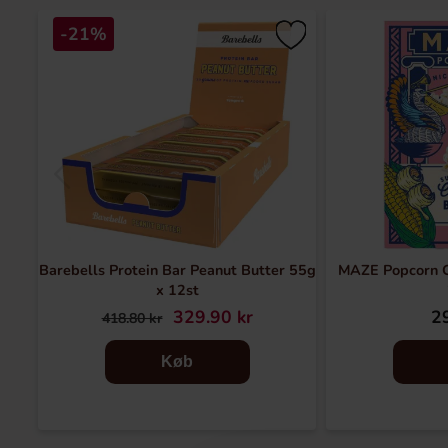
-21%
Barebells Protein Bar Peanut Butter 55g
MAZE Popcorn C
x 12st
329.90 kr
29
418.80 kr
Køb