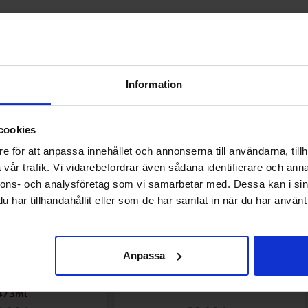
Andre kunne lide
Information
cookies
e för att anpassa innehållet och annonserna till användarna, tillh
vår trafik. Vi vidarebefordrar även sådana identifierare och anna
nnons- och analysföretag som vi samarbetar med. Dessa kan i sin
har tillhandahållit eller som de har samlat in när du har använt 
Anpassa
 Juice Voodoo Grape
Monster Energy Ultra Vice Guava 473ml
473ml