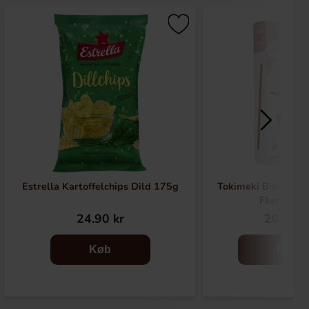
Estrella Kartoffelchips Dild 175g
Tokimeki Biscuit St
Flavour 4
24.90 kr
20.90 k
Køb
Køb