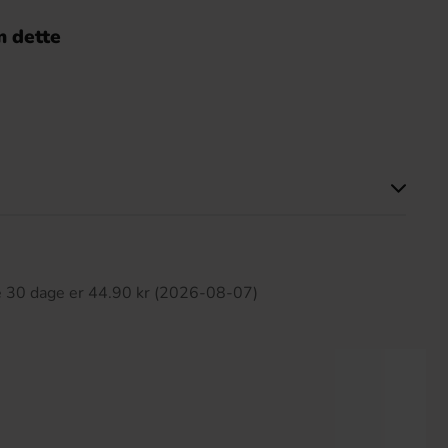
 dette
ette produkt har ingen anmeldelser
te 30 dage er 44.90 kr (2026-08-07)