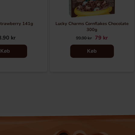
Strawberry 141g
Lucky Charms Cornflakes Chocolate
300g
.90 kr
79 kr
99.90 kr
Køb
Køb