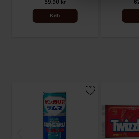
59.90 kr
62
Køb