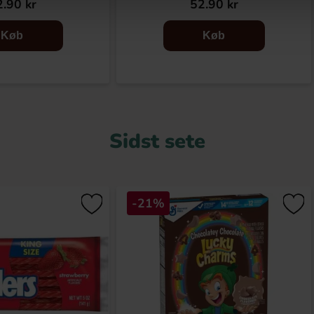
.90 kr
52.90 kr
Køb
Køb
Sidst sete
-21%