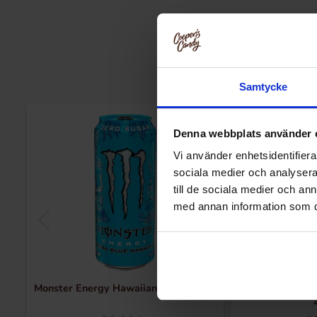
Samtycke
Ny!
Denna webbplats använder 
Vi använder enhetsidentifierar
sociala medier och analysera 
till de sociala medier och a
med annan information som du 
Monster Energy Hawaiian Blue 473ml
Monster Energy