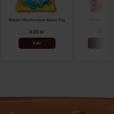
Bebeto Marshmallow Roller 60g
Tic Tac Orang
9.90 kr
10.90 k
Køb
Køb