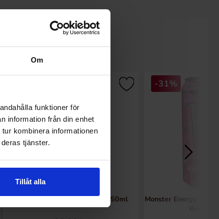
Om
-31%
andahålla funktioner för
n information från din enhet
 tur kombinera informationen
deras tjänster.
Tillåt alla
Monster Energy M3 (Japan) 150ml
Monster Energy Ultra
Red 50cl