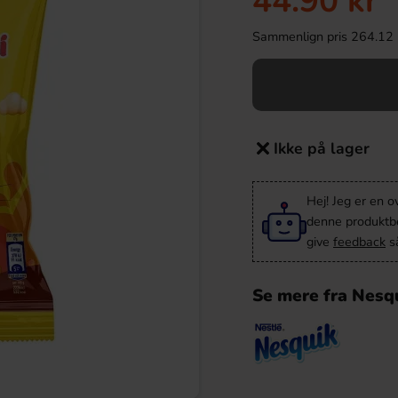
44.90 kr
Sammenlign pris 264.12 kr/
Ikke på lager
Hej! Jeg er en 
denne produktbes
give
feedback
så
Se mere fra Nesq