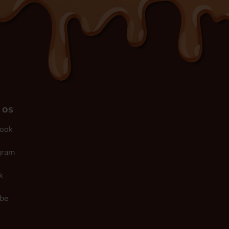
 os
ook
gram
k
be