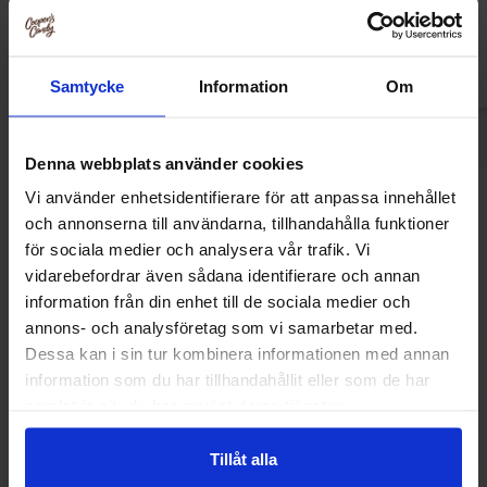
Køb
Kø
Samtycke
Information
Om
Denna webbplats använder cookies
Vi använder enhetsidentifierare för att anpassa innehållet
Andre kunne lide
och annonserna till användarna, tillhandahålla funktioner
för sociala medier och analysera vår trafik. Vi
vidarebefordrar även sådana identifierare och annan
information från din enhet till de sociala medier och
-44%
annons- och analysföretag som vi samarbetar med.
Dessa kan i sin tur kombinera informationen med annan
information som du har tillhandahållit eller som de har
samlat in när du har använt deras tjänster.
Tillåt alla