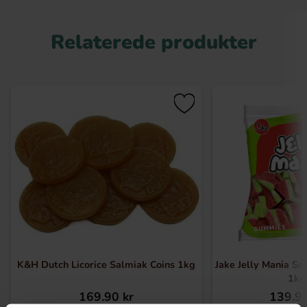
Relaterede produkter
K&H Dutch Licorice Salmiak Coins 1kg
Jake Jelly Mania S
1kg
169.90 kr
139.90