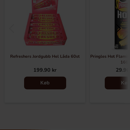
Refreshers Jordgubb Hel Låda 60st
Pringles Hot Flamin
160
199.90 kr
29.90
Køb
Kø