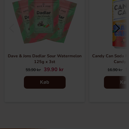
Dave & Jons Dadlar Sour Watermelon
Candy Can Soda P
125g x 3st
Candy 
39.90 kr
9
59.90 kr
16.90 kr
Køb
Kø