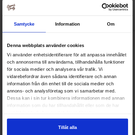
Køb
Kø
Samtycke
Information
Om
Denna webbplats använder cookies
Vi använder enhetsidentifierare för att anpassa innehållet
Andre kunne lide
och annonserna till användarna, tillhandahålla funktioner
för sociala medier och analysera vår trafik. Vi
vidarebefordrar även sådana identifierare och annan
information från din enhet till de sociala medier och
-20%
annons- och analysföretag som vi samarbetar med.
Dessa kan i sin tur kombinera informationen med annan
information som du har tillhandahållit eller som de har
samlat in när du har använt deras tjänster.
Tillåt alla