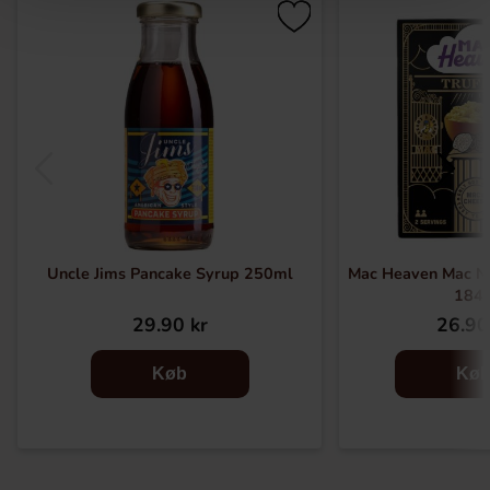
Uncle Jims Pancake Syrup 250ml
Mac Heaven Mac N 
184
29.90 kr
26.90
Køb
Kø