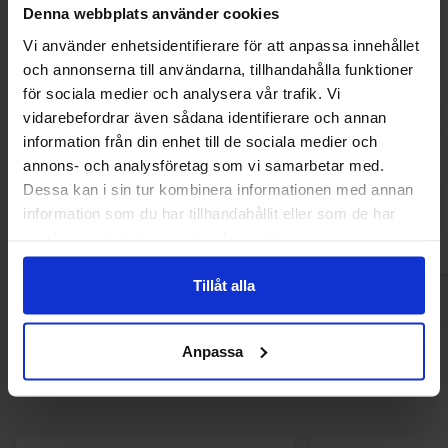
Denna webbplats använder cookies
Vi använder enhetsidentifierare för att anpassa innehållet
och annonserna till användarna, tillhandahålla funktioner
för sociala medier och analysera vår trafik. Vi
Sanfeng White Sesame Paste 280g
Nanguo Yellow Chi
vidarebefordrar även sådana identifierare och annan
135g(BF:17-
information från din enhet till de sociala medier och
59.90 kr
28.90 kr
annons- och analysföretag som vi samarbetar med.
Dessa kan i sin tur kombinera informationen med annan
Køb
Kø
information som du har tillhandahållit eller som de har
samlat in när du har använt deras tjänster.
Tillåt alla
Anpassa
Andre kunne lide