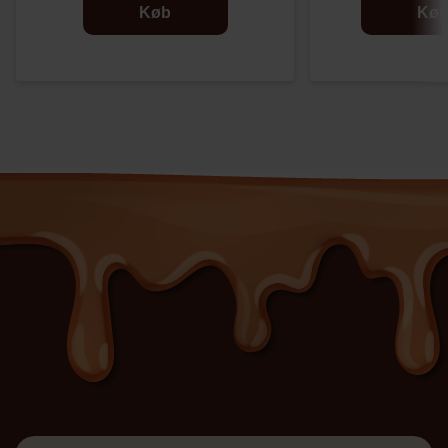
Køb
Kø