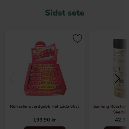
Sidst sete
Refreshers Jordgubb Hel Låda 60st
Sanfeng Roasted
Seeds 
199.90 kr
42.90