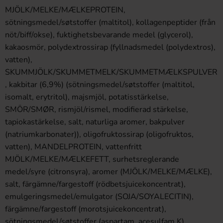
MJÖLK/MELKE/MÆLKEPROTEIN,
sötningsmedel/søtstoffer (maltitol), kollagenpeptider (från
nöt/biff/okse), fuktighetsbevarande medel (glycerol),
kakaosmör, polydextrossirap (fyllnadsmedel (polydextros),
vatten),
SKUMMJÖLK/SKUMMETMELK/SKUMMETMÆLKSPULVER
, kakbitar (6,9%) (sötningsmedel/søtstoffer (maltitol,
isomalt, erytritol), majsmjöl, potatisstärkelse,
SMÖR/SMØR, rismjöl/rismel, modifierad stärkelse,
tapiokastärkelse, salt, naturliga aromer, bakpulver
(natriumkarbonater)), oligofruktossirap (oligofruktos,
vatten), MANDELPROTEIN, vattenfritt
MJÖLK/MELKE/MÆLKEFETT, surhetsreglerande
medel/syre (citronsyra), aromer (MJÖLK/MELKE/MÆLKE),
salt, färgämne/fargestoff (rödbetsjuicekoncentrat),
emulgeringsmedel/emulgator (SOJA/SOYALECITIN),
färgämne/fargestoff (morotsjuicekoncentrat),
sötningsmedel/søtstoffer (aspartam, acesulfam K).