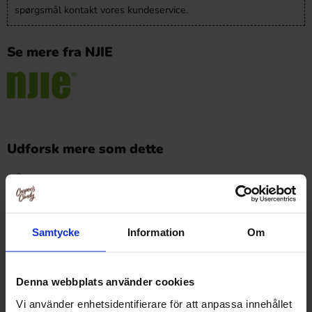
spørgsmål kontakt vores kundeservice.
Se mere fra NJIE
Udforsk mere som dette
Snacks
Snacks /
Bars
Samtycke
Information
Om
Anmeldelser
Denna webbplats använder cookies
Dette produkt har ingen anmeldelser
Prishistorik
Vi använder enhetsidentifierare för att anpassa innehållet