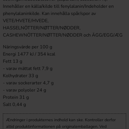
Innehåller en källa/kilde till fenylalanin/Indeholder en
phenylalaninkilde. Kan innehålla spår/spor av
VETE/HVETE/HVEDE,
HASSELNÖTTER/NØTTER/NØDDER,
CASHEWNÖTTER/NØTTER/NØDDER och ÄGG/EGG/ÆG
Näringsvärde per 100 g
Energi 1477 kJ / 354 kcal
Fett 13 g
- varav mättat fett 7,9 g
Kolhydrater 33 g
- varav sockerarter 4,7 g
- varav polyoler 24 g
Protein 31 g
Salt 0,44 g
Ændringer i produkternes indhold kan ske. Kontroller derfor
altid produktinformationen på originalemballagen. Ved