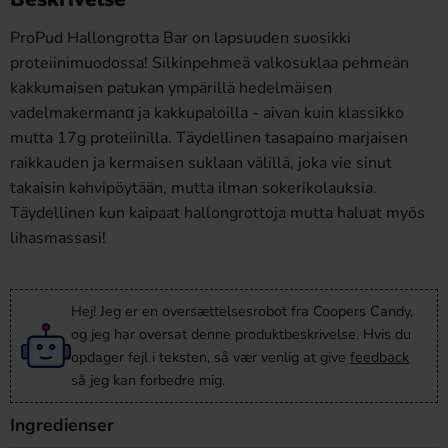
ProPud Hallongrotta Bar on lapsuuden suosikki
proteiinimuodossa! Silkinpehmeä valkosuklaa pehmeän
kakkumaisen patukan ympärillä hedelmäisen
vadelmakermanα ja kakkupaloilla - aivan kuin klassikko
mutta 17g proteiinilla. Täydellinen tasapaino marjaisen
raikkаuden ja kermaisen suklaan välillä, joka vie sinut
takaisin kahvipöytään, mutta ilman sokerikolauksia.
Täydellinen kun kaipaat hallongrottoja mutta haluat myös
lihasmassasi!
Hej! Jeg er en oversættelsesrobot fra Coopers Candy,
og jeg har oversat denne produktbeskrivelse. Hvis du
opdager fejl i teksten, så vær venlig at give
feedback
så jeg kan forbedre mig.
Ingredienser