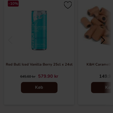
-10%
Red Bull Iced Vanilla Berry 25cl x 24st
K&H Caramella
579.90 kr
149.90
645.60 kr
Køb
Kø