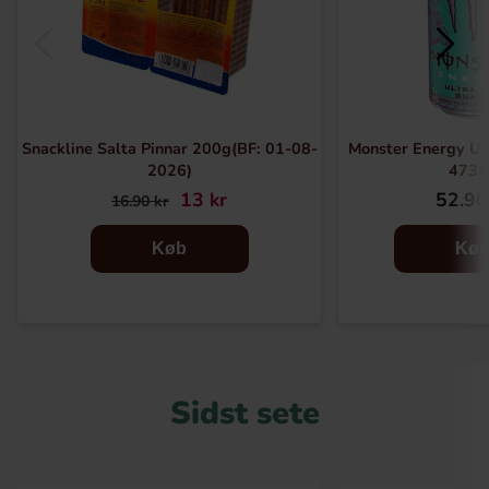
Snackline Salta Pinnar 200g(BF: 01-08-
Monster Energy Ul
2026)
473m
13 kr
52.90
16.90 kr
Køb
Kø
Sidst sete