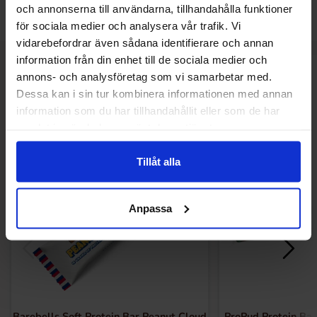
och annonserna till användarna, tillhandahålla funktioner
Laveste pris i de sidste 30 dage er 20.90 kr (2026-08-09)
för sociala medier och analysera vår trafik. Vi
vidarebefordrar även sådana identifierare och annan
information från din enhet till de sociala medier och
annons- och analysföretag som vi samarbetar med.
Relaterede produkter
Dessa kan i sin tur kombinera informationen med annan
information som du har tillhandahållit eller som de har
samlat in när du har använt deras tjänster.
Tillåt alla
Anpassa
Barebells Soft Protein Bar Peanut Cloud
ProPud Protein Ba