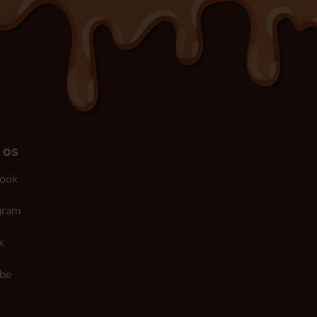
 os
ook
gram
k
be