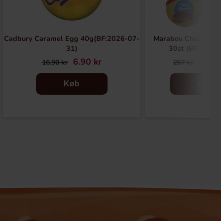
Cadbury Caramel Egg 40g(BF:2026-07-
Marabou Choco Mom
31)
30st (BF:2026-
6.90 kr
129.9
16.90 kr
267 kr
Køb
Køb