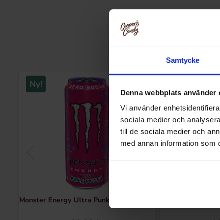
Samtycke
Ny!
Denna webbplats använder 
Vi använder enhetsidentifierar
sociala medier och analysera 
till de sociala medier och a
med annan information som du 
Monster Energy Ultra Punk Punch 473ml
Ramlösa 