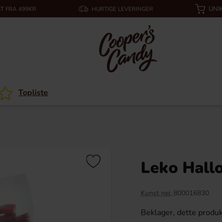
UNI
T FRA 499KR
HURTIGE LEVERINGER
Topliste
Leko Hall
Kunst nej:
800016830
Beklager, dette produk