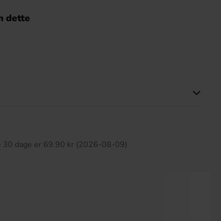
 dette
ette produkt har ingen anmeldelser
te 30 dage er 69.90 kr (2026-08-09)