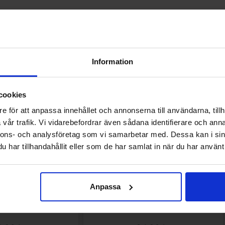
Andre kunne lide
Information
cookies
e för att anpassa innehållet och annonserna till användarna, tillh
vår trafik. Vi vidarebefordrar även sådana identifierare och anna
nnons- och analysföretag som vi samarbetar med. Dessa kan i sin
har tillhandahållit eller som de har samlat in när du har använt 
Anpassa
Kirsebær 33cl
Polly Lakrits 100g