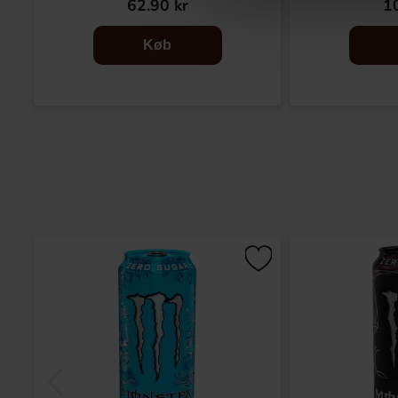
62.90 kr
10
Køb