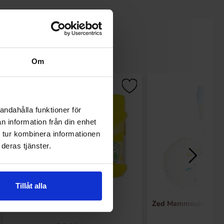
Om
andahålla funktioner för
n information från din enhet
 tur kombinera informationen
deras tjänster.
Tillåt alla
Nesquik Banana 300g
Zed Mammouth Jawb