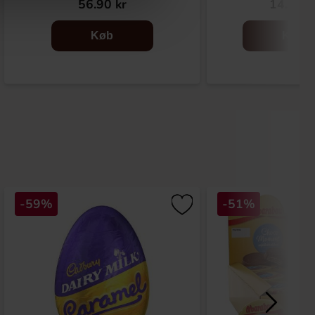
56.90 kr
14.90 k
Køb
Køb
-59%
-51%