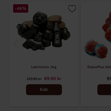
-46%
Lakritsmix 1kg
DulcePlus Jel
69.90 kr
99
129.90 kr
Køb