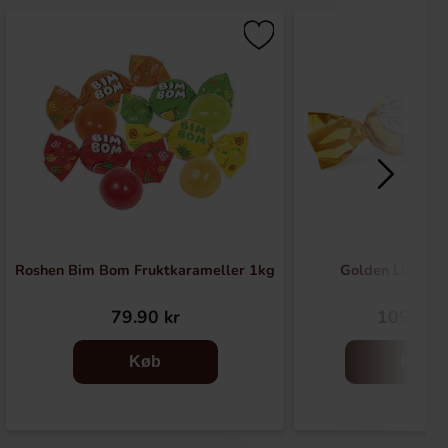
Roshen Bim Bom Fruktkarameller 1kg
Golden Lily Tof
79.90 kr
109.90 
Køb
Køb