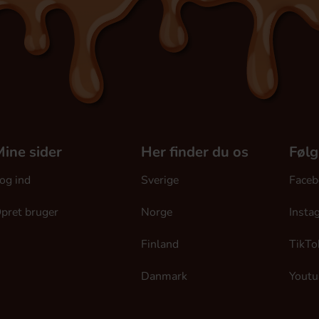
ine sider
Her finder du os
Følg
og ind
Sverige
Faceb
pret bruger
Norge
Insta
Finland
TikTo
Danmark
Youtu