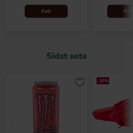
Køb
Kø
Sidst sete
-36%