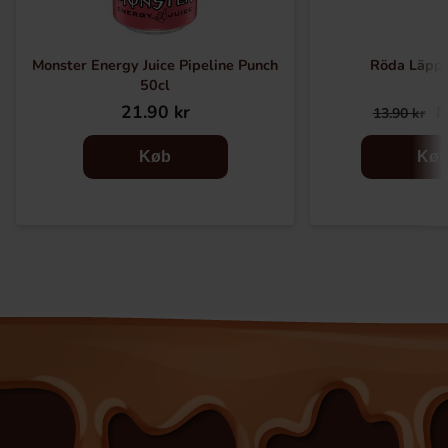
Monster Energy Juice Pipeline Punch
Röda Läpp
50cl
21.90 kr
8
13.90 kr
Køb
Kø