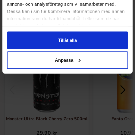
annons- och analysföretag som vi samarbetar med.
Dessa kan i sin tur kombinera informationen med annan
Andre kunne lide
information som du har tillhandahållit eller som de har
samlat in när du har använt deras tjänster.
Tillåt alla
Anpassa
Monster Ultra Black Cherry Zero 500ml
Fanta Oran
29.90 kr
10.90