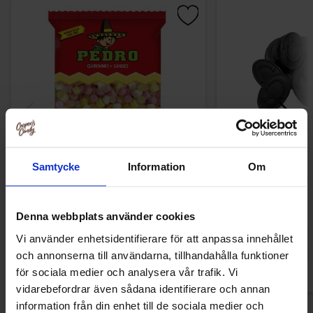
Samtycke
Information
Om
Pedro Happy Faces 1kg
Matthijs Fn
89.90 kr
109.90
Denna webbplats använder cookies
Vi använder enhetsidentifierare för att anpassa innehållet
Køb
Kø
och annonserna till användarna, tillhandahålla funktioner
för sociala medier och analysera vår trafik. Vi
vidarebefordrar även sådana identifierare och annan
information från din enhet till de sociala medier och