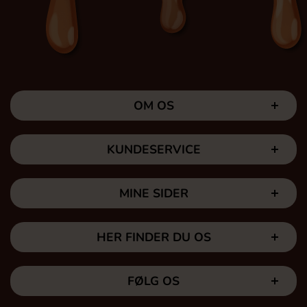
OM OS
KUNDESERVICE
MINE SIDER
HER FINDER DU OS
FØLG OS