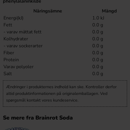
phenylalaninkilde
Näringsämne
Mängd
Energi(kJ)
1.0 kJ
Fett
0.0 g
- varav mättat fett
0.0 g
Kolhydrater
0.0 g
- varav sockerarter
0.0 g
Fiber
0.0 g
Protein
0.0 g
Varav polyoler
0.0 g
Salt
0.0 g
Ændringer i produkternes indhold kan ske. Kontroller derfor
altid produktinformationen på originalemballagen. Ved
spørgsmål kontakt vores kundeservice.
Se mere fra Brainrot Soda