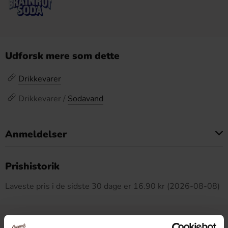
Udforsk mere som dette
Drikkevarer
Drikkevarer /
Sodavand
Anmeldelser
Dette produkt har ingen anmeldelser
Prishistorik
Laveste pris i de sidste 30 dage er 16.90 kr (2026-08-08)