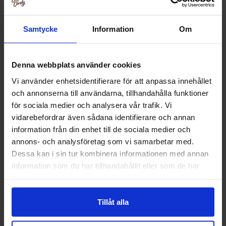
Relaterede produkter
Samtycke
Information
Om
Denna webbplats använder cookies
Vi använder enhetsidentifierare för att anpassa innehållet
och annonserna till användarna, tillhandahålla funktioner
för sociala medier och analysera vår trafik. Vi
vidarebefordrar även sådana identifierare och annan
information från din enhet till de sociala medier och
annons- och analysföretag som vi samarbetar med.
Dessa kan i sin tur kombinera informationen med annan
information som du har tillhandahållit eller som de har
Fanta Berry 355ml
Monster Energy Ju
samlat in när du har använt deras tjänster.
50cl
16.90 kr
21.90
Tillåt alla
Køb
Kø