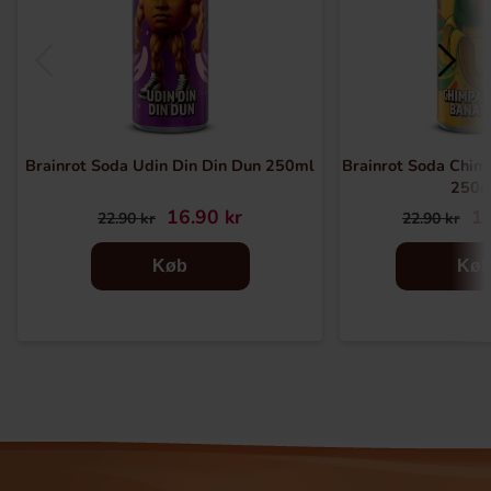
Brainrot Soda Udin Din Din Dun 250ml
Brainrot Soda Chimp
250m
16.90 kr
16
22.90 kr
22.90 kr
Køb
Kø