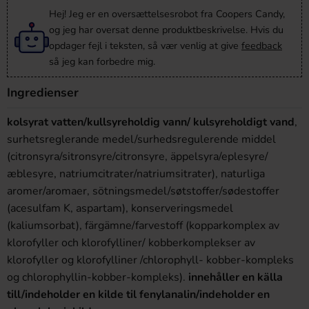
Hej! Jeg er en oversættelsesrobot fra Coopers Candy,
og jeg har oversat denne produktbeskrivelse. Hvis du
opdager fejl i teksten, så vær venlig at give
feedback
så jeg kan forbedre mig.
Ingredienser
kolsyrat vatten/kullsyreholdig vann/ kulsyreholdigt vand
,
surhetsreglerande medel/surhedsregulerende middel
(citronsyra/sitronsyre/citronsyre, äppelsyra/eplesyre/
æblesyre, natriumcitrater/natriumsitrater), naturliga
aromer/aromaer, sötningsmedel/søtstoffer/sødestoffer
(acesulfam K, aspartam), konserveringsmedel
(kaliumsorbat), färgämne/farvestoff (kopparkomplex av
klorofyller och klorofylliner/ kobberkomplekser av
klorofyller og klorofylliner /chlorophyll- kobber-kompleks
og chlorophyllin-kobber-kompleks).
innehåller en källa
till/indeholder en kilde til fenylanalin/indeholder en