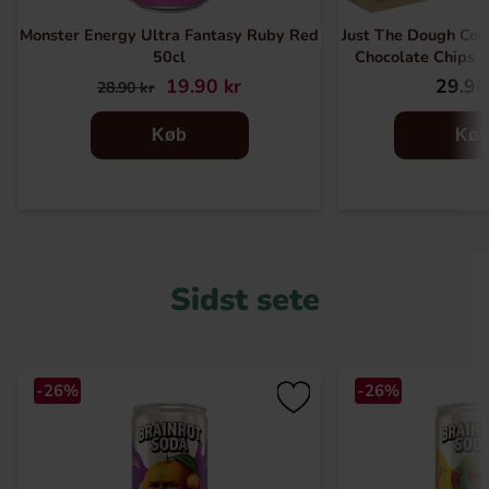
Monster Energy Ultra Fantasy Ruby Red
Just The Dough Coo
50cl
Chocolate Chips 
19.90 kr
29.90
28.90 kr
Køb
Kø
Sidst sete
-26%
-26%