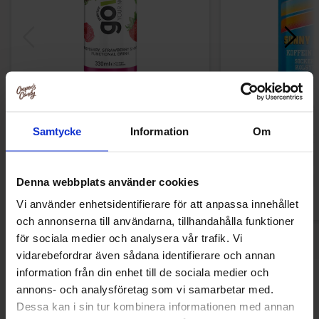
Gowell Raspberry Strawberry Mint 33cl
NOCCO Sunny 
Samtycke
Information
Om
16.90 kr
19.90
Køb
Kø
Denna webbplats använder cookies
Vi använder enhetsidentifierare för att anpassa innehållet
och annonserna till användarna, tillhandahålla funktioner
för sociala medier och analysera vår trafik. Vi
vidarebefordrar även sådana identifierare och annan
information från din enhet till de sociala medier och
Andre kunne lide
annons- och analysföretag som vi samarbetar med.
Dessa kan i sin tur kombinera informationen med annan