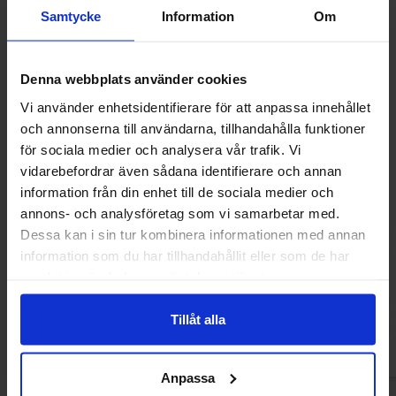
Samtycke
Information
Om
Denna webbplats använder cookies
Vi använder enhetsidentifierare för att anpassa innehållet
och annonserna till användarna, tillhandahålla funktioner
för sociala medier och analysera vår trafik. Vi
vidarebefordrar även sådana identifierare och annan
information från din enhet till de sociala medier och
annons- och analysföretag som vi samarbetar med.
Warheads Super Sour Bubble Gum Pops
Johny Bee Candy Ca
Dessa kan i sin tur kombinera informationen med annan
Blue Raspberry 105g
100s
information som du har tillhandahållit eller som de har
32.90 kr
299.90
samlat in när du har använt deras tjänster.
Køb
Kø
Tillåt alla
Anpassa