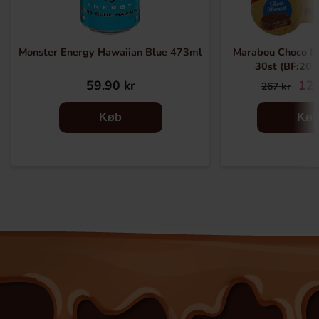
Monster Energy Hawaiian Blue 473ml
Marabou Choco M
30st (BF:20
59.90 kr
129
267 kr
Køb
Kø