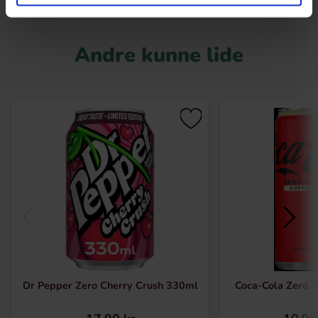
Andre kunne lide
Dr Pepper Zero Cherry Crush 330ml
Coca-Cola Zero Ko