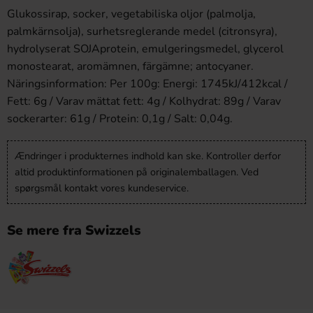
Glukossirap, socker, vegetabiliska oljor (palmolja,
palmkärnsolja), surhetsreglerande medel (citronsyra),
hydrolyserat SOJAprotein, emulgeringsmedel, glycerol
monostearat, aromämnen, färgämne; antocyaner.
Näringsinformation: Per 100g: Energi: 1745kJ/412kcal /
Fett: 6g / Varav mättat fett: 4g / Kolhydrat: 89g / Varav
sockerarter: 61g / Protein: 0,1g / Salt: 0,04g.
Ændringer i produkternes indhold kan ske. Kontroller derfor
altid produktinformationen på originalemballagen. Ved
spørgsmål kontakt vores kundeservice.
Se mere fra Swizzels