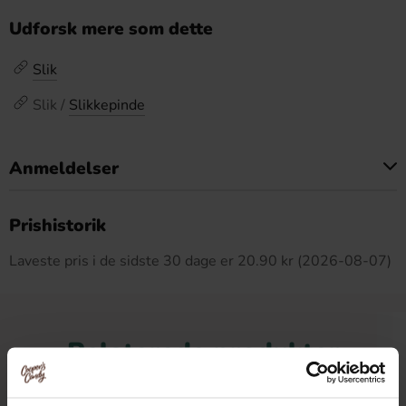
Udforsk mere som dette
Slik
Slik /
Slikkepinde
Anmeldelser
Dette produkt har ingen anmeldelser
Prishistorik
Laveste pris i de sidste 30 dage er 20.90 kr (2026-08-07)
Relaterede produkter