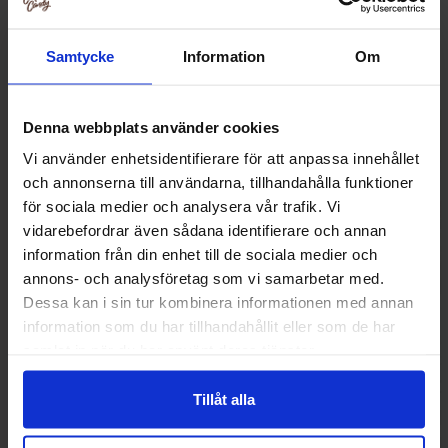
Relaterede produkter
Samtycke
Information
Om
-36%
Denna webbplats använder cookies
Vi använder enhetsidentifierare för att anpassa innehållet
och annonserna till användarna, tillhandahålla funktioner
för sociala medier och analysera vår trafik. Vi
vidarebefordrar även sådana identifierare och annan
information från din enhet till de sociala medier och
annons- och analysföretag som vi samarbetar med.
Dessa kan i sin tur kombinera informationen med annan
information som du har tillhandahållit eller som de har
GLQ Marshmallow Forest Animals in Bus
White Rabbit M
samlat in när du har använt deras tjänster.
80g
Candy 
19.90 kr
39.90
30.90 kr
Tillåt alla
Køb
Kø