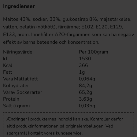
Ingredienser
Maltos 43%, socker, 33%, glukossirap 8%, majsstärkelse,
vatten, gelatin (nötkött), färgämne; E102, E120, E129,
E133, arom. Innehåller AZO-färgämnen som kan ha negativ
effekt av barns beteende och koncentration.
Näringsvärde
Per 100gram
kJ
1530
Kcal
366
Fett
1g
Vara Mättat fett
0,064g
Kolhydrater
84,2g
Varav Sockerarter
65,2g
Protein
3,63g
Salt (i gram)
0,035g
Ændringer i produkternes indhold kan ske. Kontroller derfor
altid produktinformationen på originalemballagen. Ved
spørgsmål kontakt vores kundeservice.