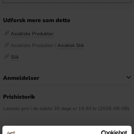
Udforsk mere som dette
Asiatiske Produkter
Asiatiske Produkter /
Asiatisk Slik
Slik
Anmeldelser
Dette produkt har ingen anmeldelser
Prishistorik
Laveste pris i de sidste 30 dage er 19.90 kr (2026-08-08)