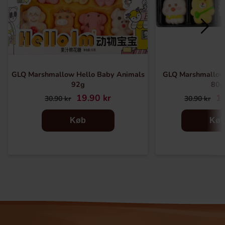
GLQ Marshmallow Hello Baby Animals
GLQ Marshmallow
92g
80g
19.90 kr
19
30.90 kr
30.90 kr
Køb
Kø