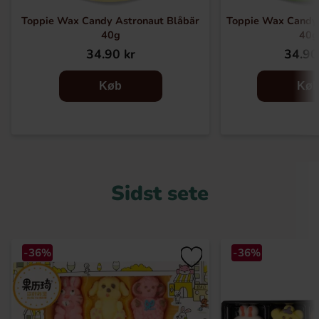
Toppie Wax Candy Astronaut Blåbär
Toppie Wax Candy
40g
40g
34.90 kr
34.90
Køb
Kø
Sidst sete
-36%
-36%